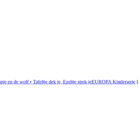
e en de wolf • Tafeltje dek je, Ezeltje strek je
EUROPA Kinderserie
L