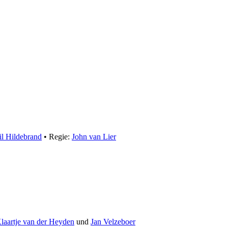
l Hildebrand
• Regie:
John van Lier
laartje van der Heyden
und
Jan Velzeboer