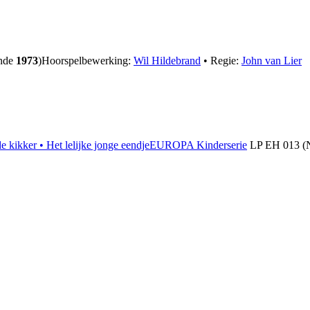
ande
1973
)
Hoorspelbewerking:
Wil Hildebrand
• Regie:
John van Lier
e kikker • Het lelijke jonge eendje
EUROPA Kinderserie
LP EH 013 (N