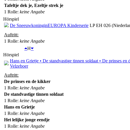
Tafeltje dek je, Ezeltje strek je
1 Rolle
:
keine Angabe
Hörspiel
De Sneeuwkoningin
EUROPA Kinderserie
LP EH 026 (Niederl
Auftritt:
1 Rolle
:
keine Angabe
H
Hörspiel
Hans en Grietje • De standvastige tinnen soldaat • De prinses en d
Velzeboer
Auftritt:
De prinses en de kikker
1 Rolle
:
keine Angabe
De standvastige tinnen soldaat
1 Rolle
:
keine Angabe
Hans en Grietje
1 Rolle
:
keine Angabe
Het lelijke jonge eendje
1 Rolle
:
keine Angabe