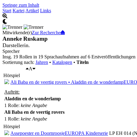
Springe zum Inhalt
Start
Kartei
Artikel
Links
Mitwirkende(r)
Zur Recherche
Anneke Ruskamp
Darstellerin.
Sprecher
Insg. 19 Rollen in 19 Sprachaufnahmen auf 6 Erstveröffentlichungen 
Sortierung nach:
Jahren
•
Katalogen
•
Titeln
A
Hörspiel
Ali Baba en de veertig rovers • Aladdin en de wonderlamp
EUROP
Auftritt:
Aladdin en de wonderlamp
1 Rolle
:
keine Angabe
Ali Baba en de veertig rovers
1 Rolle
:
keine Angabe
Hörspiel
Assepoester en Doornroosje
EUROPA Kinderserie
LP EH 014 (N