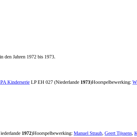
in den Jahren 1972 bis 1973.
A Kinderserie
LP EH 027 (Niederlande
1973
)
Hoorspelbewerking:
Wi
iederlande
1972
)
Hoorspelbewerking:
Manuel Straub
,
Geert Tijssens
,
K