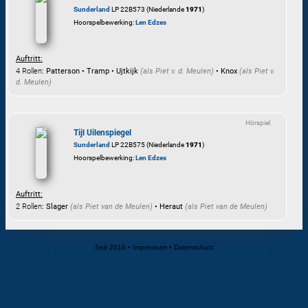
Sunderland
LP 22B573 (Niederlande
1971
)
Hoorspelbewerking:
Len Edzes
Auftritt:
4 Rollen
: Patterson • Tramp • Ujtkijk
(als
Piet v. d. Meulen
)
• Knox
(als
Piet v.
d. Meulen
)
Hörspiel
Tijl Uilenspiegel
Sunderland
LP 22B575 (Niederlande
1971
)
Hoorspelbewerking:
Len Edzes
Auftritt:
2 Rollen
: Slager
(als
Piet van de Meulen
)
• Heraut
(als
Piet van de Meulen
)
Seit 2016
•
Impressum
•
Datenschutz