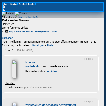
Start
Kartei
Artikel
Links
Mitwirkende(r)
Zur Recherche
Piet van der Meulen
Darsteller.
Weiterführende Links:
http://www.imdb.com/name/nm1001454/
Sprecher
Insg. 7 Rollen in 3 Sprachaufnahmen auf 3 Erstveröffentlichungen im Jahr 1971.
Sortierung nach:
Jahren
•
Katalogen
•
Titeln
1971
(ca. 53-jährig)
Hörspiel
Ivanhoe
Sunderland
LP 22B571 (Niederlande
1971
)
Hoorspelbewerking:
Len Edzes
Auftritt:
1 Rolle
: Ivanhoe
(als
Piet van de Meulen
)
Hörspiel
Winnetou en de schat aan het zilvermeer