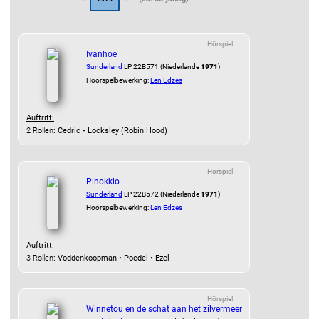
Hörspiel
Ivanhoe
Sunderland
LP 22B571 (Niederlande
1971
)
Hoorspelbewerking:
Len Edzes
Auftritt:
2 Rollen
: Cedric • Locksley (Robin Hood)
Hörspiel
Pinokkio
Sunderland
LP 22B572 (Niederlande
1971
)
Hoorspelbewerking:
Len Edzes
Auftritt:
3 Rollen
: Voddenkoopman • Poedel • Ezel
Hörspiel
Winnetou en de schat aan het zilvermeer