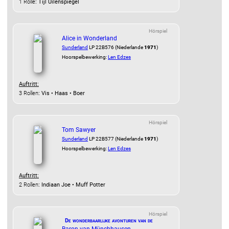
1 Rolle
: Tijl Uilenspiegel
Hörspiel
Alice in Wonderland
Sunderland
LP 22B576 (Niederlande
1971
)
Hoorspelbewerking:
Len Edzes
Auftritt:
3 Rollen
: Vis • Haas • Boer
Hörspiel
Tom Sawyer
Sunderland
LP 22B577 (Niederlande
1971
)
Hoorspelbewerking:
Len Edzes
Auftritt:
2 Rollen
: Indiaan Joe • Muff Potter
Hörspiel
De wonderbaarlijke avonturen van de