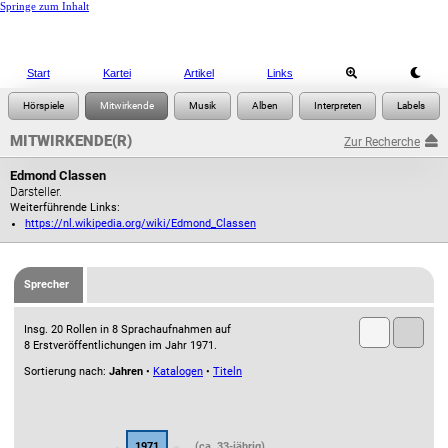
Springe zum Inhalt
Start
Kartei
Artikel
Links
MITWIRKENDE(R)
Zur Recherche
Edmond Classen
Darsteller.
Weiterführende Links:
https://nl.wikipedia.org/wiki/Edmond_Classen
Sprecher
Insg. 20 Rollen in 8 Sprachaufnahmen auf
8 Erstveröffentlichungen im Jahr 1971.
Sortierung nach:
Jahren
•
Katalogen
•
Titeln
1971
(ca. 33-jährig)