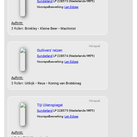
Sunderland
LP 22B573 (Niederlande
1971
)
Hoorspelbewerking:
Len Edzes
Auftritt:
3 Rollen
: Brinkley • Kleine Beer • Machinist
Hörspiel
Gullivers' reizen
Sunderland
LP 22B574 (Niederlande
1971
)
Hoorspelbewerking:
Len Edzes
Auftritt:
3 Rollen
: Uitkijk • Reus • Koning van Brobbinag
Hörspiel
Tijl Uilenspiegel
Sunderland
LP 22B575 (Niederlande
1971
)
Hoorspelbewerking:
Len Edzes
Auftritt: