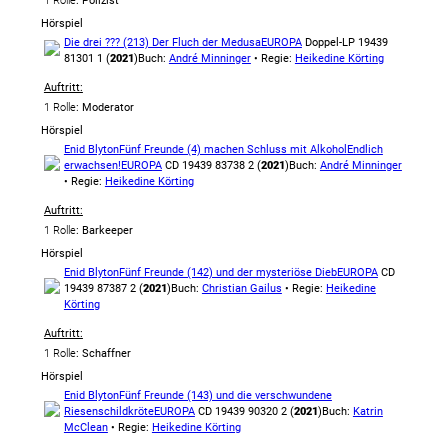
1 Rolle
: Polizist
Hörspiel
Die drei ??? (213) Der Fluch der Medusa
EUROPA
Doppel-LP 19439
81301 1 (
2021
)
Buch:
André Minninger
• Regie:
Heikedine Körting
Auftritt:
1 Rolle
: Moderator
Hörspiel
Enid Blyton
Fünf Freunde (4) machen Schluss mit Alkohol
Endlich
erwachsen!
EUROPA
CD 19439 83738 2 (
2021
)
Buch:
André Minninger
• Regie:
Heikedine Körting
Auftritt:
1 Rolle
: Barkeeper
Hörspiel
Enid Blyton
Fünf Freunde (142) und der mysteriöse Dieb
EUROPA
CD
19439 87387 2 (
2021
)
Buch:
Christian Gailus
• Regie:
Heikedine
Körting
Auftritt:
1 Rolle
: Schaffner
Hörspiel
Enid Blyton
Fünf Freunde (143) und die verschwundene
Riesenschildkröte
EUROPA
CD 19439 90320 2 (
2021
)
Buch:
Katrin
McClean
• Regie:
Heikedine Körting