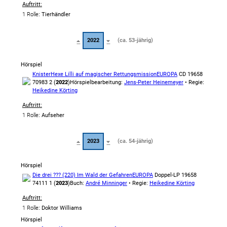
Auftritt:
1 Rolle
: Tierhändler
2022
(ca. 53-jährig)
Hörspiel
Knister
Hexe Lilli auf magischer Rettungsmission
EUROPA
CD 19658
70983 2 (
2022
)
Hörspielbearbeitung:
Jens-Peter Heinemeyer
• Regie:
Heikedine Körting
Auftritt:
1 Rolle
: Aufseher
2023
(ca. 54-jährig)
Hörspiel
Die drei ??? (220) Im Wald der Gefahren
EUROPA
Doppel-LP 19658
74111 1 (
2023
)
Buch:
André Minninger
• Regie:
Heikedine Körting
Auftritt:
1 Rolle
: Doktor Williams
Hörspiel