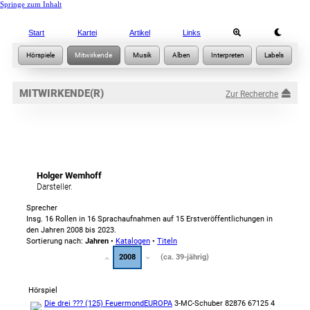
Springe zum Inhalt
Start
Kartei
Artikel
Links
MITWIRKENDE(R)
Zur Recherche
Holger Wemhoff
Darsteller.
Sprecher
Insg. 16 Rollen in 16 Sprachaufnahmen auf 15 Erstveröffentlichungen in
den Jahren 2008 bis 2023.
Sortierung nach:
Jahren
•
Katalogen
•
Titeln
2008
(ca. 39-jährig)
Hörspiel
Die drei ??? (125) Feuermond
EUROPA
3-MC-Schuber 82876 67125 4