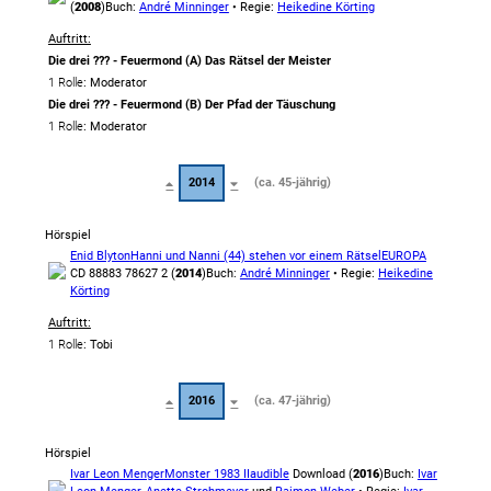
(
2008
)
Buch:
André Minninger
• Regie:
Heikedine Körting
Auftritt:
Die drei ??? - Feuermond (A) Das Rätsel der Meister
1 Rolle
: Moderator
Die drei ??? - Feuermond (B) Der Pfad der Täuschung
1 Rolle
: Moderator
2014
(ca. 45-jährig)
Hörspiel
Enid Blyton
Hanni und Nanni (44) stehen vor einem Rätsel
EUROPA
CD 88883 78627 2 (
2014
)
Buch:
André Minninger
• Regie:
Heikedine
Körting
Auftritt:
1 Rolle
: Tobi
2016
(ca. 47-jährig)
Hörspiel
Ivar Leon Menger
Monster 1983 II
audible
Download (
2016
)
Buch:
Ivar