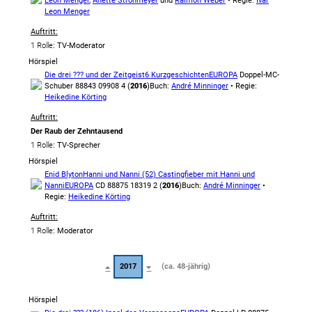
Leon Menger
,
Anette Strohmeyer
und
Raimon Weber
• Regie:
Ivar
Leon Menger
Auftritt:
1 Rolle
: TV-Moderator
Hörspiel
Die drei ??? und der Zeitgeist
6 Kurzgeschichten
EUROPA
Doppel-MC-
Schuber 88843 09908 4 (
2016
)
Buch:
André Minninger
• Regie:
Heikedine Körting
Auftritt:
Der Raub der Zehntausend
1 Rolle
: TV-Sprecher
Hörspiel
Enid Blyton
Hanni und Nanni (52) Castingfieber mit Hanni und
Nanni
EUROPA
CD 88875 18319 2 (
2016
)
Buch:
André Minninger
•
Regie:
Heikedine Körting
Auftritt:
1 Rolle
: Moderator
2017
(ca. 48-jährig)
Hörspiel