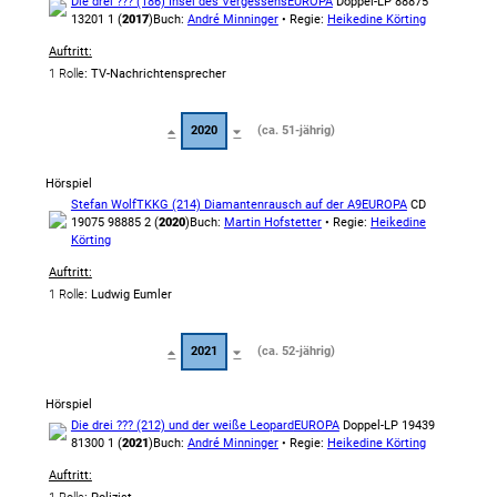
Die drei ??? (186) Insel des Vergessens
EUROPA
Doppel-LP 88875
13201 1 (
2017
)
Buch:
André Minninger
• Regie:
Heikedine Körting
Auftritt:
1 Rolle
: TV-Nachrichtensprecher
2020
(ca. 51-jährig)
Hörspiel
Stefan Wolf
TKKG (214) Diamantenrausch auf der A9
EUROPA
CD
19075 98885 2 (
2020
)
Buch:
Martin Hofstetter
• Regie:
Heikedine
Körting
Auftritt:
1 Rolle
: Ludwig Eumler
2021
(ca. 52-jährig)
Hörspiel
Die drei ??? (212) und der weiße Leopard
EUROPA
Doppel-LP 19439
81300 1 (
2021
)
Buch:
André Minninger
• Regie:
Heikedine Körting
Auftritt: