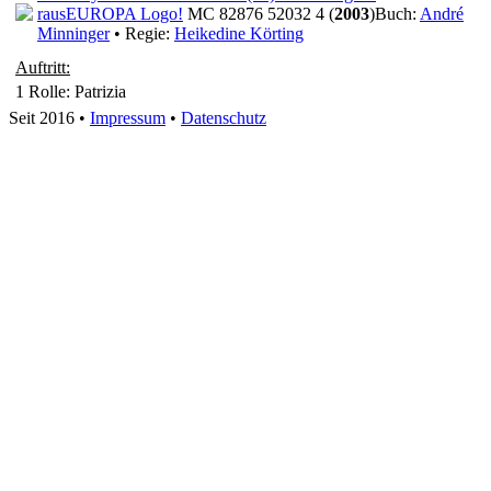
raus
EUROPA Logo!
MC 82876 52032 4 (
2003
)
Buch:
André
Minninger
• Regie:
Heikedine Körting
Auftritt:
1 Rolle
: Patrizia
Seit 2016
•
Impressum
•
Datenschutz