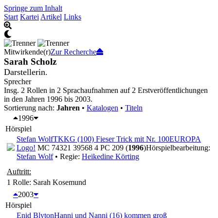
Springe zum Inhalt
Start
Kartei
Artikel
Links
Mitwirkende(r)
Zur Recherche
Sarah Scholz
Darstellerin.
Sprecher
Insg. 2 Rollen in 2 Sprachaufnahmen auf 2 Erstveröffentlichungen
in den Jahren 1996 bis 2003.
Sortierung nach:
Jahren
•
Katalogen
•
Titeln
1996
Hörspiel
Stefan Wolf
TKKG (100) Fieser Trick mit Nr. 100
EUROPA
Logo!
MC 74321 39568 4 PC 209 (
1996
)
Hörspielbearbeitung:
Stefan Wolf
• Regie:
Heikedine Körting
Auftritt:
1 Rolle
: Sarah Kosemund
2003
Hörspiel
Enid Blyton
Hanni und Nanni (16) kommen groß