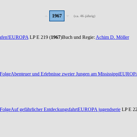
1967
(ca. 46-jährig)
fen!
EUROPA
LP E 219 (
1967
)
Buch und Regie:
Achim D. Möller
Folge
Abenteuer und Erlebnisse zweier Jungen am Mississippi
EUROPA 
Folge
Auf gefährlicher Entdeckungsfahrt
EUROPA jugendserie
LP E 22