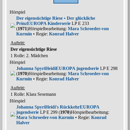
Hörspiel
Der eigensüchtige Riese • Der glückliche
Prinz
EUROPA Kinderserie
LP E 233
(
1971
)
Hörspielbearbeitung:
Mara Schroeder-von
Kurmin
• Regie:
Konrad Halver
Auftritt:
Der eigensüchtige Riese
1 Rolle
: 2. Mädchen
Hörspiel
Johanna Spyri
Heidi
EUROPA jugendserie
LP E 298
(
1970
)
Hörspielbearbeitung:
Mara Schroeder-von
Kurmin
• Regie:
Konrad Halver
Auftritt:
1 Rolle
: Klara Sesemann
Hörspiel
Johanna Spyri
Heidi's Rückkehr
EUROPA
jugendserie
LP E 299 (
1970
)
Hörspielbearbeitung:
Mara Schroeder-von Kurmin
• Regie:
Konrad
Halver