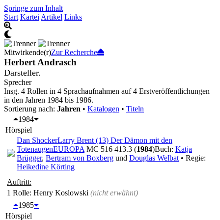
Springe zum Inhalt
Start
Kartei
Artikel
Links
Mitwirkende(r)
Zur Recherche
Herbert Andrasch
Darsteller.
Sprecher
Insg. 4 Rollen in 4 Sprachaufnahmen auf 4 Erstveröffentlichungen
in den Jahren 1984 bis 1986.
Sortierung nach:
Jahren
•
Katalogen
•
Titeln
1984
Hörspiel
Dan Shocker
Larry Brent (13) Der Dämon mit den
Totenaugen
EUROPA
MC 516 413.3 (
1984
)
Buch:
Katja
Brügger
,
Bertram von Boxberg
und
Douglas Welbat
• Regie:
Heikedine Körting
Auftritt:
1 Rolle
: Henry Koslowski
(nicht erwähnt)
1985
Hörspiel