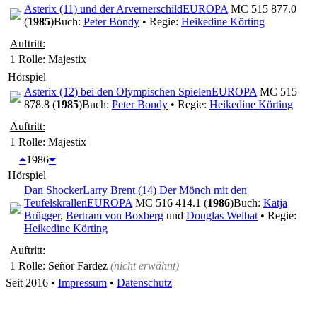
Asterix (11) und der Arvernerschild
EUROPA
MC 515 877.0
(
1985
)
Buch:
Peter Bondy
• Regie:
Heikedine Körting
Auftritt:
1 Rolle
: Majestix
Hörspiel
Asterix (12) bei den Olympischen Spielen
EUROPA
MC 515
878.8 (
1985
)
Buch:
Peter Bondy
• Regie:
Heikedine Körting
Auftritt:
1 Rolle
: Majestix
1986
Hörspiel
Dan Shocker
Larry Brent (14) Der Mönch mit den
Teufelskrallen
EUROPA
MC 516 414.1 (
1986
)
Buch:
Katja
Brügger
,
Bertram von Boxberg
und
Douglas Welbat
• Regie:
Heikedine Körting
Auftritt:
1 Rolle
: Señor Fardez
(nicht erwähnt)
Seit 2016
•
Impressum
•
Datenschutz