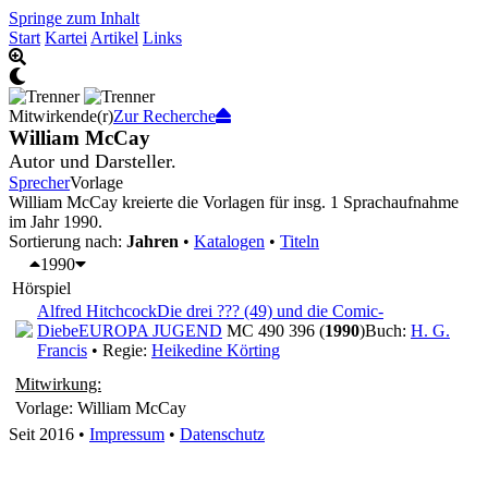
Springe zum Inhalt
Start
Kartei
Artikel
Links
Mitwirkende(r)
Zur Recherche
William McCay
Autor und Darsteller.
Sprecher
Vorlage
William McCay kreierte die Vorlagen für insg. 1 Sprachaufnahme
im Jahr 1990.
Sortierung nach:
Jahren
•
Katalogen
•
Titeln
1990
Hörspiel
Alfred Hitchcock
Die drei ??? (49) und die Comic-
Diebe
EUROPA JUGEND
MC 490 396 (
1990
)
Buch:
H. G.
Francis
• Regie:
Heikedine Körting
Mitwirkung:
Vorlage: William McCay
Seit 2016
•
Impressum
•
Datenschutz