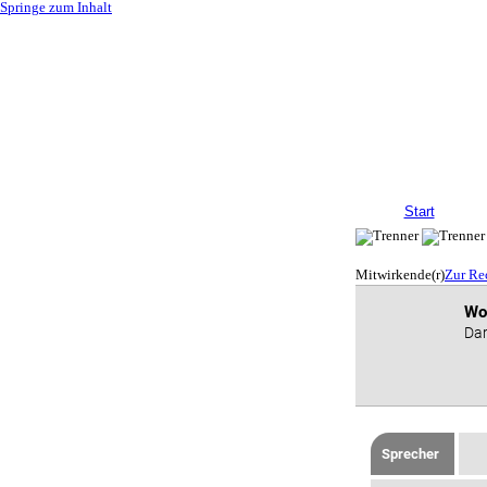
Springe zum Inhalt
Start
Mitwirkende(r)
Zur Re
Wo
Dar
Sprecher