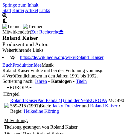
Springe zum Inhalt
Start
Kartei
Artikel
Links
Mitwirkende(r)
Zur Recherche
Roland Kaiser
Produzent und Autor.
Weiterführende Links:
https://de.wikipedia.org/wiki/Roland_Kaiser
Buch
Produktion
Idee
Musik
Roland Kaiser wirkte mit bei der Vertonung von insg.
4 Veröffentlichungen in den Jahren 1991 bis 1992.
Sortierung nach:
Jahren
•
Katalogen
•
Titeln
EUROPA
Hörspiel
Roland Kaiser
Pad Panda (1) und der Yeti
EUROPA
MC 490
559-215 (
1991
)
Buch:
Jacky Dreksler
und
Roland Kaiser
•
Regie:
Heikedine Körting
Mitwirkung:
Titelsong gesungen von Roland Kaiser
Titelsong (Text): Roland Kaiser