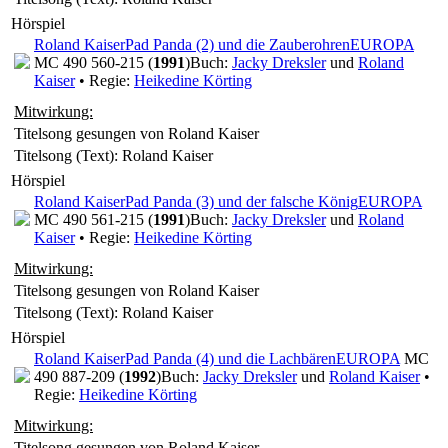
Hörspiel
Roland Kaiser
Pad Panda (2) und die Zauberohren
EUROPA
MC 490 560-215 (
1991
)
Buch:
Jacky Dreksler
und
Roland
Kaiser
• Regie:
Heikedine Körting
Mitwirkung:
Titelsong gesungen von Roland Kaiser
Titelsong (Text): Roland Kaiser
Hörspiel
Roland Kaiser
Pad Panda (3) und der falsche König
EUROPA
MC 490 561-215 (
1991
)
Buch:
Jacky Dreksler
und
Roland
Kaiser
• Regie:
Heikedine Körting
Mitwirkung:
Titelsong gesungen von Roland Kaiser
Titelsong (Text): Roland Kaiser
Hörspiel
Roland Kaiser
Pad Panda (4) und die Lachbären
EUROPA
MC
490 887-209 (
1992
)
Buch:
Jacky Dreksler
und
Roland Kaiser
•
Regie:
Heikedine Körting
Mitwirkung:
Titelsong gesungen von Roland Kaiser