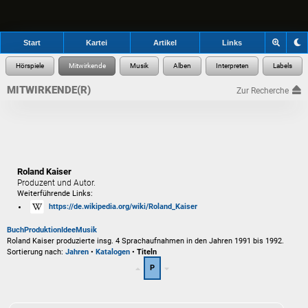
Start
Kartei
Artikel
Links
MITWIRKENDE(R)
Zur Recherche
Roland Kaiser
Produzent und Autor.
Weiterführende Links:
https://de.wikipedia.org/wiki/Roland_Kaiser
Buch
Produktion
Idee
Musik
Roland Kaiser produzierte insg. 4 Sprachaufnahmen in den Jahren 1991 bis 1992.
Sortierung nach:
Jahren
•
Katalogen
•
Titeln
P