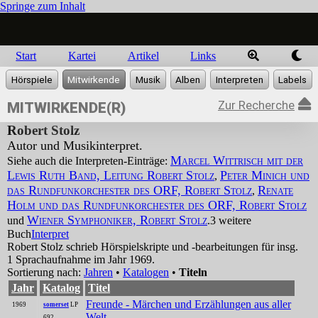
Springe zum Inhalt
Start
Kartei
Artikel
Links
Zur Recherche
MITWIRKENDE(R)
Robert Stolz
Autor und Musikinterpret.
Marcel Wittrisch mit der
Siehe auch die Interpreten-Einträge:
Lewis Ruth Band, Leitung Robert Stolz
Peter Minich und
,
das Rundfunkorchester des ORF, Robert Stolz
Renate
,
Holm und das Rundfunkorchester des ORF, Robert Stolz
Wiener Symphoniker, Robert Stolz
und
.
3 weitere
Buch
Interpret
Robert Stolz schrieb Hörspielskripte und -bearbeitungen für insg.
1 Sprachaufnahme im Jahr 1969.
Sortierung nach:
Jahren
•
Katalogen
•
Titeln
Jahr
Katalog
Titel
Freunde - Märchen und Erzählungen aus aller
1969
somerset
LP
Welt
692