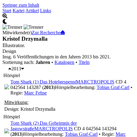
Springe zum Inhalt
Start
Kartei
Artikel
Links
Mitwirkende(r)
Zur Recherche
Kristof Drzymalla
Illustrator.
Design
Insg. 6 Veröffentlichungen in den Jahren 2013 bis 2021.
Sortierung nach:
Jahren
•
Katalogen
•
Titeln
2013
Hörspiel
Tom Shark (1) Das Hotelgespenst
MARCTROPOLIS
CD 4
042564 143287 (
2013
)
Hörspielbearbeitung:
Tobias Graf-Carl
•
Regie:
Marc Fehse
Mitwirkung:
Design: Kristof Drzymalla
Hörspiel
Tom Shark (2) Das Geheimnis der
Jagowstraße
MARCTROPOLIS
CD 4 042564 143294
(
2013
)
Hörspielbearbeitung:
Tobias Graf-Carl
• Regie:
Marc