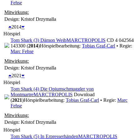
Fehse
Mitwirkung:
Design: Kristof Drzymalla
2014
Hörspiel
Tom Shark (3) Dämon Weib
MARCTROPOLIS
CD 4 042564
143300 (
2014
)
Hörspielbearbeitung:
Tobias Graf-Carl
• Regie:
Marc Fehse
Mitwirkung:
Design: Kristof Drzymalla
2021
Hörspiel
Tom Shark (4) Die Opiumschmuggler von
Montmartre
MARCTROPOLIS
Download
(
2021
)
Hörspielbearbeitung:
Tobias Graf-Carl
• Regie:
Marc
Fehse
Mitwirkung:
Design: Kristof Drzymalla
Hörspiel
Tom Shark (5) In Erpresserhänden
MARCTROPOLIS