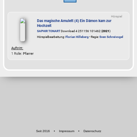
Hörspiel
Das magische Amulett (4) Ein Dämon kam zur
Hochzeit
SAPHIR TONART
Download 4 251156 101462 (
2021
)
Hörspielbearbeitung:
Florian Hilleberg
• Regie:
Sven Schreivogel
Auftritt:
1 Rolle
: Pfarrer
Seit 2016
•
Impressum
•
Datenschutz