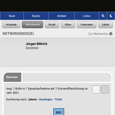
Start
Kartei
Artikel
Links
MITWIRKENDE(R)
Zur Recherche
Jürgen Bittrich
Darsteller.
Sprecher
Insg. 1 Rolle in 1 Sprachaufnahme auf 1 Erstveröffentlichung im
Jahr 2021.
Sortierung nach:
Jahren
•
Katalogen
•
Titeln
2021