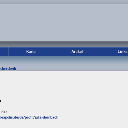
Kartei
Artikel
Links
cherche
h
inks:
heapolis.de/de/profil/julia-dernbach