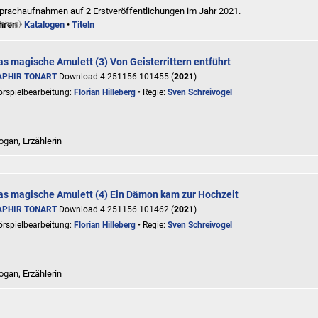
 Sprachaufnahmen auf 2 Erstveröffentlichungen im Jahr 2021.
jährig)
hren
•
Katalogen
•
Titeln
as magische Amulett (3) Von Geisterrittern entführt
APHIR TONART
Download 4 251156 101455 (
2021
)
rspielbearbeitung:
Florian Hilleberg
• Regie:
Sven Schreivogel
ogan, Erzählerin
as magische Amulett (4) Ein Dämon kam zur Hochzeit
APHIR TONART
Download 4 251156 101462 (
2021
)
rspielbearbeitung:
Florian Hilleberg
• Regie:
Sven Schreivogel
ogan, Erzählerin