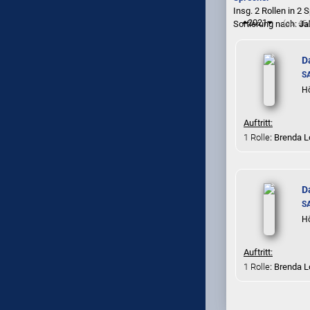
Insg. 2 Rollen in 2
2021
Sortierung nach:
(ca. 45-
Ja
D
S
Hö
Auftritt:
1 Rolle
: Brenda L
D
S
Hö
Auftritt:
1 Rolle
: Brenda L