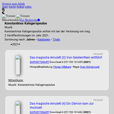
Springe zum Inhalt
Start
Kartei
Artikel
Links
Mitwirkende(r)
Zur Recherche
Konstantinos Kalogeropoulos
Musik
Konstantinos Kalogeropoulos wirkte mit bei der Vertonung von insg.
2 Veröffentlichungen im Jahr 2021.
Sortierung nach:
Jahren
•
Katalogen
•
Titeln
2021
Hörspiel
Das magische Amulett (3) Von Geisterrittern entführt
SAPHIR TONART
Download 4 251156 101455 (
2021
)
Hörspielbearbeitung:
Florian Hilleberg
• Regie:
Sven Schreivogel
Mitwirkung:
Musik: Konstantinos Kalogeropoulos
Hörspiel
Das magische Amulett (4) Ein Dämon kam zur
Hochzeit
SAPHIR TONART
Download 4 251156 101462 (
2021
)