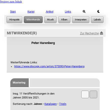
Springe zum Inhalt
Start
Kartei
Artikel
Links
MITWIRKENDE(R)
Zur Recherche
Peter Harenberg
Weiterführende Links:
https://www.discogs.com/artist/373093-Peter-Harenberg
Mastering
Insg. 11 Veröffentlichungen in den
Jahren 2005 bis 2021.
Sortierung nach:
Jahren
•
Katalogen
•
Titeln