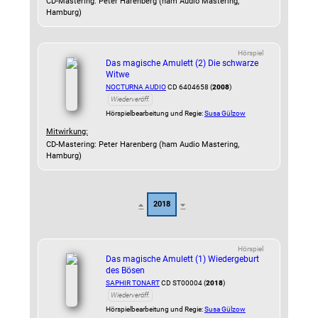
CD-Mastering: Peter Harenberg (ham Audio Mastering,
Hamburg)
Hörspiel
Das magische Amulett (2) Die schwarze
Witwe
NOCTURNA AUDIO
CD 6404658 (
2008
)
Wiederveröff.
Hörspielbearbeitung und Regie:
Susa Gülzow
Mitwirkung:
CD-Mastering: Peter Harenberg (ham Audio Mastering,
Hamburg)
2018
Hörspiel
Das magische Amulett (1) Wiedergeburt
des Bösen
SAPHIR TONART
CD ST00004 (
2018
)
Wiederveröff.
Hörspielbearbeitung und Regie:
Susa Gülzow