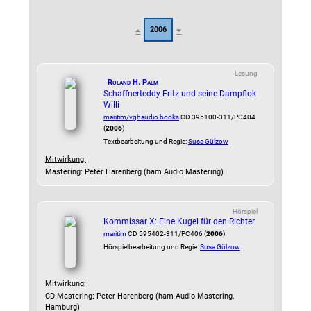
2006
Lesung
Roland H. Palm
Schaffnerteddy Fritz und seine Dampflok
Willi
maritim/vghaudio books
CD 395100-311/PC404
(
2006
)
Textbearbeitung und Regie:
Susa Gülzow
Mitwirkung:
Mastering: Peter Harenberg (ham Audio Mastering)
Hörspiel
Kommissar X: Eine Kugel für den Richter
maritim
CD 595402-311/PC406 (
2006
)
Hörspielbearbeitung und Regie:
Susa Gülzow
Mitwirkung:
CD-Mastering: Peter Harenberg (ham Audio Mastering,
Hamburg)