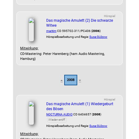
Hörspiel
Das magische Amulett (2) Die schwarze
Witwe
maritim
CD 595702-311/PC406 (
2006
)
Hörspielbearbeitung und Regie:
Susa Gülzow
Mitwirkung:
CD-Mastering: Peter Harenberg (ham Audio Mastering,
Hamburg)
2008
Hörspiel
Das magische Amulett (1) Wiedergeburt
des Bösen
NOCTURNA AUDIO
CD 6404657 (
2008
)
Wiederveröff.
Hörspielbearbeitung und Regie:
Susa Gülzow
Mitwirkung: