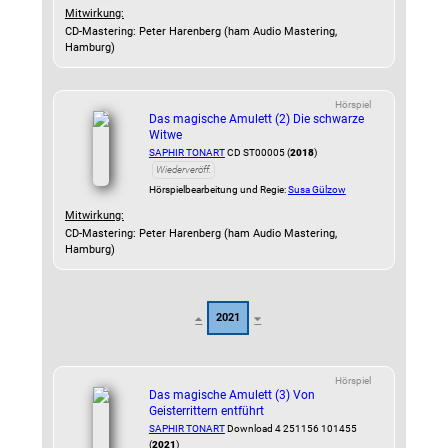
Mitwirkung:
CD-Mastering: Peter Harenberg (ham Audio Mastering,
Hamburg)
Hörspiel
Das magische Amulett (2) Die schwarze
Witwe
SAPHIR TONART
CD ST00005 (
2018
)
Wiederveröff.
Hörspielbearbeitung und Regie:
Susa Gülzow
Mitwirkung:
CD-Mastering: Peter Harenberg (ham Audio Mastering,
Hamburg)
2021
Hörspiel
Das magische Amulett (3) Von
Geisterrittern entführt
SAPHIR TONART
Download 4 251156 101455
(
2021
)