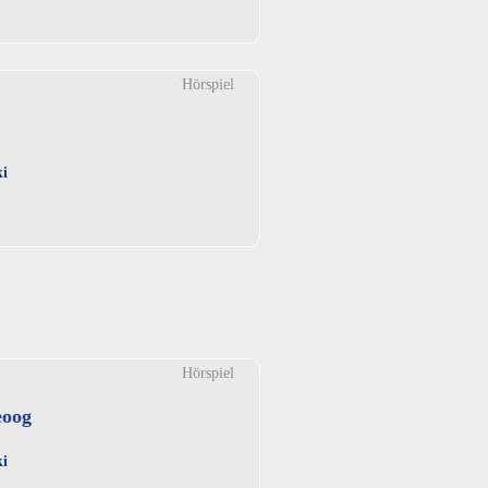
Hörspiel
ki
Hörspiel
eoog
ki