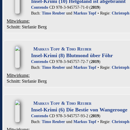
Insel-Krimi (10) Helgoland ist abgebrannt
Contendo
CD 978-3-945757-71-0 (
2019
)
Buch:
Timo Reuber
und
Markus Topf
• Regie:
Christoph
Mitwirkung:
Schnitt: Stefanie Berg
Markus Topf & Timo Reuber
Insel-Krimi (8) Blutmond über Föhr
Contendo
CD 978-3-945757-72-7 (
2019
)
Buch:
Timo Reuber
und
Markus Topf
• Regie:
Christoph
Mitwirkung:
Schnitt: Stefanie Berg
Markus Topf & Timo Reuber
Insel-Krimi (6) Die Bestie von Wangerooge
Contendo
CD 978-3-945757-93-2 (
2019
)
Buch:
Timo Reuber
und
Markus Topf
• Regie:
Christoph
Mitwirkung: