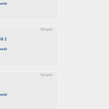
secki
Hörspiel
il 2
secki
Hörspiel
secki