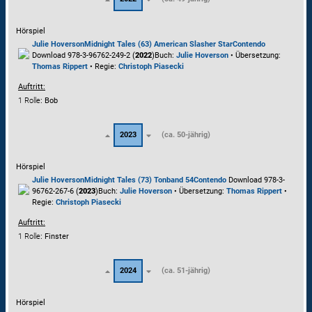
Hörspiel
Julie Hoverson
Midnight Tales (63) American Slasher Star
Contendo
Download 978-3-96762-249-2 (
2022
)
Buch:
Julie Hoverson
• Übersetzung:
Thomas Rippert
• Regie:
Christoph Piasecki
Auftritt:
1 Rolle
: Bob
2023
(ca. 50-jährig)
Hörspiel
Julie Hoverson
Midnight Tales (73) Tonband 54
Contendo
Download 978-3-
96762-267-6 (
2023
)
Buch:
Julie Hoverson
• Übersetzung:
Thomas Rippert
•
Regie:
Christoph Piasecki
Auftritt:
1 Rolle
: Finster
2024
(ca. 51-jährig)
Hörspiel