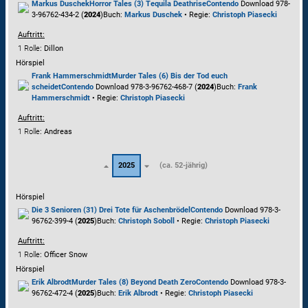
Markus Duschek
Horror Tales (3) Tequila Deathrise
Contendo
Download 978-
3-96762-434-2 (
2024
)
Buch:
Markus Duschek
• Regie:
Christoph Piasecki
Auftritt:
1 Rolle
: Dillon
Hörspiel
Frank Hammerschmidt
Murder Tales (6) Bis der Tod euch
scheidet
Contendo
Download 978-3-96762-468-7 (
2024
)
Buch:
Frank
Hammerschmidt
• Regie:
Christoph Piasecki
Auftritt:
1 Rolle
: Andreas
2025
(ca. 52-jährig)
Hörspiel
Die 3 Senioren (31) Drei Tote für Aschenbrödel
Contendo
Download 978-3-
96762-399-4 (
2025
)
Buch:
Christoph Soboll
• Regie:
Christoph Piasecki
Auftritt:
1 Rolle
: Officer Snow
Hörspiel
Erik Albrodt
Murder Tales (8) Beyond Death Zero
Contendo
Download 978-3-
96762-472-4 (
2025
)
Buch:
Erik Albrodt
• Regie:
Christoph Piasecki