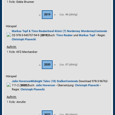
1 Rolle
: Eddie Brunner
2019
(ca. 46-jährig)
Hörspiel
Markus Topf & Timo Reuber
Insel-Krimi (7) Norderney Morderney
Contendo
CD 978-3-945757-94-9 (
2019
)
Buch:
Timo Reuber
und
Markus Topf
• Regie:
Christoph Piasecki
Auftritt:
1 Rolle
: KFZ-Mechaniker
2020
(ca. 47-jährig)
Hörspiel
Julie Hoverson
Midnight Tales (18) Stalker
Contendo
Download 978-3-96762-
111-2 (
2020
)
Buch:
Julie Hoverson
• Übersetzung:
Christoph Piasecki
•
Regie:
Christoph Piasecki
Auftritt:
1 Rolle
: Anrufer
2022
(ca. 49-jährig)