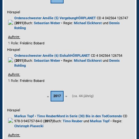
Hörspiel
Ordensschwester Amélie (5) Vergebung
HÖRPLANET
CD 4 042564 126747
(
2011
)
Buch:
Sebastian Weber
• Regie:
Michael Eickhorst
und
Dennis
Rohling
Auftritt:
1 Rolle
: Frédéric Bobard
Hörspiel
Ordensschwester Amélie (6) Eiskalt
HÖRPLANET
CD 4 042564 126754
(
2011
)
Buch:
Sebastian Weber
• Regie:
Michael Eickhorst
und
Dennis
Rohling
Auftritt:
1 Rolle
: Frédéric Bobard
2017
(ca. 44-jährig)
Hörspiel
Markus Topf • Timo Reuber
Mord in Serie (30) Bis in den Tod
Contendo
CD
978-3-945757-84-0 (
2017
)
Buch:
Timo Reuber
und
Markus Topf
• Regie:
Christoph Piasecki
Auftritt: