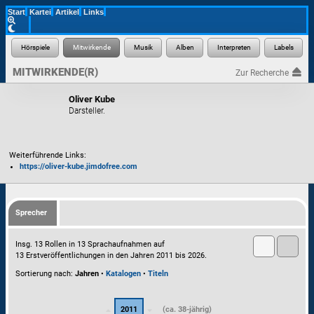
Start
Kartei
Artikel
Links
MITWIRKENDE(R)
Zur Recherche
Oliver Kube
Darsteller.
Weiterführende Links:
https://oliver-kube.jimdofree.com
Sprecher
Insg. 13 Rollen in 13 Sprachaufnahmen auf
13 Erstveröffentlichungen in den Jahren 2011 bis 2026.
Sortierung nach:
Jahren
•
Katalogen
•
Titeln
2011
(ca. 38-jährig)