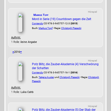
Hörspiel
Markus Topf
Mord in Serie (19) Countdown gegen die Zeit
Contendo
CD 978-3-945757-12-3 (
2015
)
Buch:
Markus Topf
• Regie:
Christoph Piasecki
Auftritt:
1 Rolle
:
keine Angabe
2016
Hörspiel
Potz Blitz, die Zauber-Akademie (4) Verschwörung
der Schatten
Contendo
CD 978-3-945757-16-1 (
2016
)
Buch:
Tatjana Auster
und
Christoph Piasecki
• Regie:
Christoph
Piasecki
Auftritt:
1 Rolle
: Luka Cahb
Hörspiel
Potz Blitz, die Zauber-Akademie (5) Der Stab der