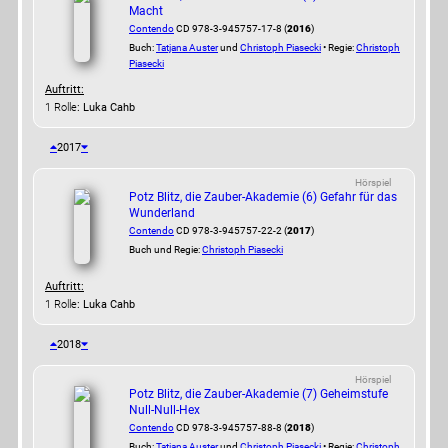
Macht
Contendo
CD 978-3-945757-17-8 (
2016
)
Buch:
Tatjana Auster
und
Christoph Piasecki
• Regie:
Christoph
Piasecki
Auftritt:
1 Rolle
: Luka Cahb
2017
Hörspiel
Potz Blitz, die Zauber-Akademie (6) Gefahr für das
Wunderland
Contendo
CD 978-3-945757-22-2 (
2017
)
Buch und Regie:
Christoph Piasecki
Auftritt:
1 Rolle
: Luka Cahb
2018
Hörspiel
Potz Blitz, die Zauber-Akademie (7) Geheimstufe
Null-Null-Hex
Contendo
CD 978-3-945757-88-8 (
2018
)
Buch:
Tatjana Auster
und
Christoph Piasecki
• Regie:
Christoph