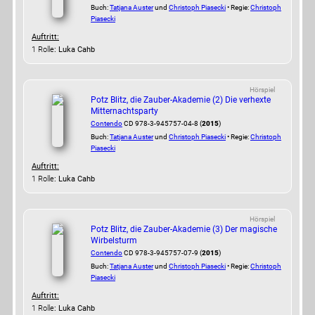
Buch:
Tatjana Auster
und
Christoph Piasecki
• Regie:
Christoph
Piasecki
Auftritt:
1 Rolle
: Luka Cahb
Hörspiel
Potz Blitz, die Zauber-Akademie (2) Die verhexte
Mitternachtsparty
Contendo
CD 978-3-945757-04-8 (
2015
)
Buch:
Tatjana Auster
und
Christoph Piasecki
• Regie:
Christoph
Piasecki
Auftritt:
1 Rolle
: Luka Cahb
Hörspiel
Potz Blitz, die Zauber-Akademie (3) Der magische
Wirbelsturm
Contendo
CD 978-3-945757-07-9 (
2015
)
Buch:
Tatjana Auster
und
Christoph Piasecki
• Regie:
Christoph
Piasecki
Auftritt:
1 Rolle
: Luka Cahb