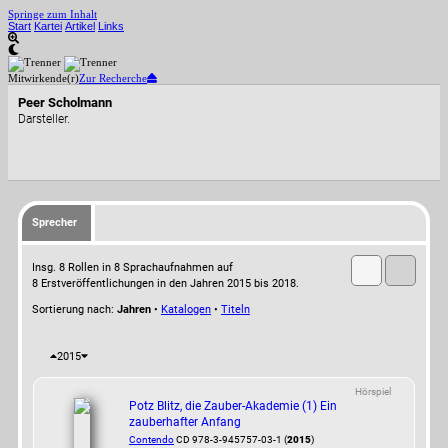
Springe zum Inhalt
Start
Kartei
Artikel
Links
Mitwirkende(r)
Zur Recherche
Peer Scholmann
Darsteller.
Sprecher
Insg. 8 Rollen in 8 Sprachaufnahmen auf
8 Erstveröffentlichungen in den Jahren 2015 bis 2018.
Sortierung nach:
Jahren
•
Katalogen
•
Titeln
2015
Hörspiel
Potz Blitz, die Zauber-Akademie (1) Ein
zauberhafter Anfang
Contendo
CD 978-3-945757-03-1 (
2015
)