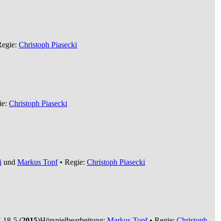
Regie:
Christoph Piasecki
ie:
Christoph Piasecki
i
und
Markus Topf
• Regie:
Christoph Piasecki
18-5 (
2015
)
Hörspielbearbeitung:
Markus Topf
• Regie:
Christoph