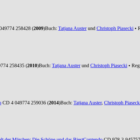
049774 258428 (
2009
)
Buch:
Tatjana Auster
und
Christoph Piasecki
• 
774 258435 (
2010
)
Buch:
Tatjana Auster
und
Christoph Piasecki
• Reg
o
CD 4 049774 259036 (
2014
)
Buch:
Tatjana Auster
,
Christoph Piaseck
lt der Märchen: Die Schöne und das Biest
Contendo
CD 978-3-945757-