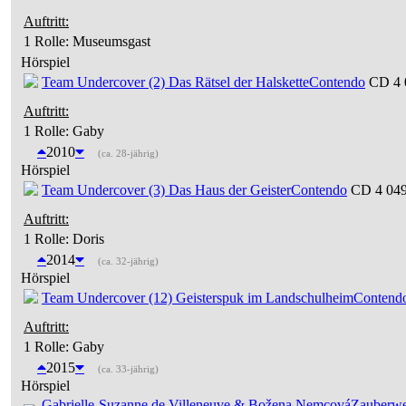
Auftritt:
1 Rolle
: Museumsgast
Hörspiel
Team Undercover (2) Das Rätsel der Halskette
Contendo
CD 4 
Auftritt:
1 Rolle
: Gaby
2010
(ca. 28-jährig)
Hörspiel
Team Undercover (3) Das Haus der Geister
Contendo
CD 4 049
Auftritt:
1 Rolle
: Doris
2014
(ca. 32-jährig)
Hörspiel
Team Undercover (12) Geisterspuk im Landschulheim
Contend
Auftritt:
1 Rolle
: Gaby
2015
(ca. 33-jährig)
Hörspiel
Gabrielle-Suzanne de Villeneuve & Božena Nemcová
Zauberwe