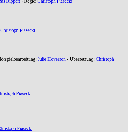
as Rippert
• Regie:
Christoph Piasecki
:
Christoph Piasecki
örspielbearbeitung:
Julie Hoverson
• Übersetzung:
Christoph
hristoph Piasecki
hristoph Piasecki