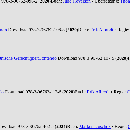
978-3-96762-096-2 (
2020
)
Buch:
Julie Hoverson
• Übersetzung:
Thom
endo
Download 978-3-96762-106-8 (
2020
)
Buch:
Erik Albrodt
• Regie
thische Gerechtigkeit
Contendo
Download 978-3-96762-107-5 (
2020
)
H
do
Download 978-3-96762-113-6 (
2020
)
Buch:
Erik Albrodt
• Regie:
C
ownload 978-3-96762-462-5 (
2024
)
Buch:
Markus Duschek
• Regie:
C