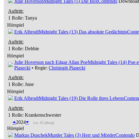
Julie Hoverson
Midnight Tales (5) Die Box
Contendo
Download 
Auftritt:
1 Rolle
: Tanya
Hörspiel
Erik Albrodt
Midnight Tales (13) Das absolute Gedächtnis
Cont
Auftritt:
1 Rolle
: Debbie
Hörspiel
Julie Hoverson nach Edgar Allan Poe
Midnight Tales (14) Poe-e
Piasecki
• Regie:
Christoph Piasecki
Auftritt:
1 Rolle
: June
Hörspiel
Erik Albrodt
Midnight Tales (19) Die Rolle ihres Lebens
Conten
Auftritt:
1 Rolle
: Krankenschwester
2024
(ca. 42-jährig)
Hörspiel
Markus Duschek
Murder Tales (3) Herr und Mörder
Contendo
D