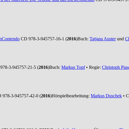
n
Contendo
CD 978-3-945757-16-1 (
2016
)
Buch:
Tatjana Auster
und
Ch
78-3-945757-21-5 (
2016
)
Buch:
Markus Topf
• Regie:
Christoph Pias
 978-3-945757-42-0 (
2016
)
Hörspielbearbeitung:
Markus Duschek
• C