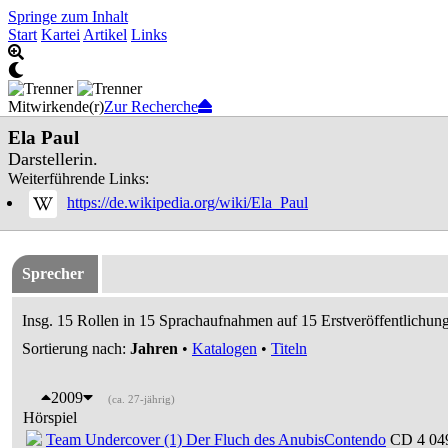
Springe zum Inhalt
Start
Kartei
Artikel
Links
Mitwirkende(r)
Zur Recherche
Ela Paul
Darstellerin.
Weiterführende Links:
https://de.wikipedia.org/wiki/Ela_Paul
Sprecher
Insg. 15 Rollen in 15 Sprachaufnahmen auf 15 Erstveröffentlichung
Sortierung nach:
Jahren
•
Katalogen
•
Titeln
2009
(ca. 27-jährig)
Hörspiel
Team Undercover (1) Der Fluch des Anubis
Contendo
CD 4 049