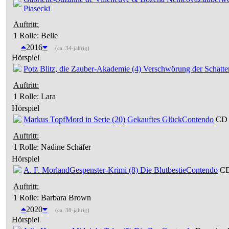
Piasecki
Auftritt:
1 Rolle
: Belle
2016
(ca. 34-jährig)
Hörspiel
Potz Blitz, die Zauber-Akademie (4) Verschwörung der Schatte
Auftritt:
1 Rolle
: Lara
Hörspiel
Markus Topf
Mord in Serie (20) Gekauftes Glück
Contendo
CD 9
Auftritt:
1 Rolle
: Nadine Schäfer
Hörspiel
A. F. Morland
Gespenster-Krimi (8) Die Blutbestie
Contendo
CD
Auftritt:
1 Rolle
: Barbara Brown
2020
(ca. 38-jährig)
Hörspiel