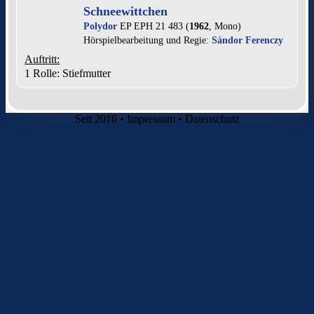
Schneewittchen
Polydor
EP EPH 21 483 (
1962
, Mono)
Hörspielbearbeitung und Regie:
Sándor Ferenczy
Auftritt:
1 Rolle
: Stiefmutter
Seit 2016
•
Impressum
•
Datenschutz