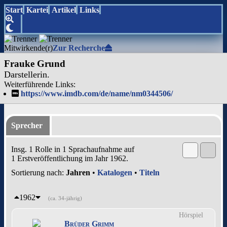
Start
Kartei
Artikel
Links
Mitwirkende(r)
Zur Recherche
Frauke Grund
Darstellerin.
Weiterführende Links:
https://www.imdb.com/de/name/nm0344506/
Sprecher
Insg. 1 Rolle in 1 Sprachaufnahme auf
1 Erstveröffentlichung im Jahr 1962.
Sortierung nach:
Jahren
•
Katalogen
•
Titeln
1962
(ca. 34-jährig)
Hörspiel
Brüder Grimm