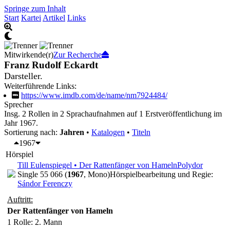
Springe zum Inhalt
Start
Kartei
Artikel
Links
Mitwirkende(r)
Zur Recherche
Franz Rudolf Eckardt
Darsteller.
Weiterführende Links:
https://www.imdb.com/de/name/nm7924484/
Sprecher
Insg. 2 Rollen in 2 Sprachaufnahmen auf 1 Erstveröffentlichung im
Jahr 1967.
Sortierung nach:
Jahren
•
Katalogen
•
Titeln
1967
Hörspiel
Till Eulenspiegel • Der Rattenfänger von Hameln
Polydor
Single 55 066 (
1967
, Mono)
Hörspielbearbeitung und Regie:
Sándor Ferenczy
Auftritt:
Der Rattenfänger von Hameln
1 Rolle
: 2. Mann