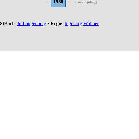
1958
(ca. 29-jährig)
8
)
Buch:
Jo Langenberg
• Regie:
Ingeborg Walther