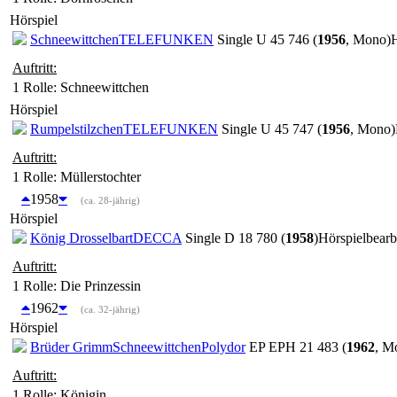
Hörspiel
Schneewittchen
TELEFUNKEN
Single U 45 746 (
1956
, Mono)
H
Auftritt:
1 Rolle
: Schneewittchen
Hörspiel
Rumpelstilzchen
TELEFUNKEN
Single U 45 747 (
1956
, Mono)
Auftritt:
1 Rolle
: Müllerstochter
1958
(ca. 28-jährig)
Hörspiel
König Drosselbart
DECCA
Single D 18 780 (
1958
)
Hörspielbearb
Auftritt:
1 Rolle
: Die Prinzessin
1962
(ca. 32-jährig)
Hörspiel
Brüder Grimm
Schneewittchen
Polydor
EP EPH 21 483 (
1962
, M
Auftritt:
1 Rolle
: Königin