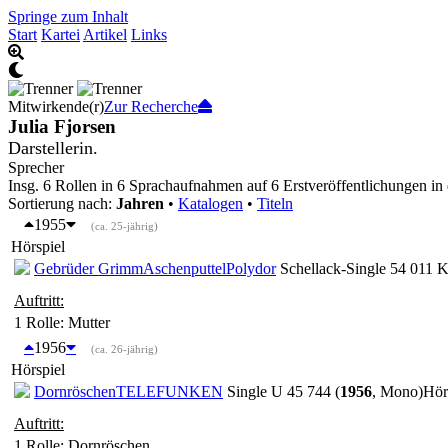
Springe zum Inhalt
Start
Kartei
Artikel
Links
Mitwirkende(r)
Zur Recherche
Julia Fjorsen
Darstellerin.
Sprecher
Insg. 6 Rollen in 6 Sprachaufnahmen auf 6 Erstveröffentlichungen in
Sortierung nach:
Jahren
•
Katalogen
•
Titeln
1955
(ca. 25-jährig)
Hörspiel
Gebrüder Grimm
Aschenputtel
Polydor
Schellack-Single 54 011 K
Auftritt:
1 Rolle
: Mutter
1956
(ca. 26-jährig)
Hörspiel
Dornröschen
TELEFUNKEN
Single U 45 744 (
1956
, Mono)
Hör
Auftritt:
1 Rolle
: Dornröschen