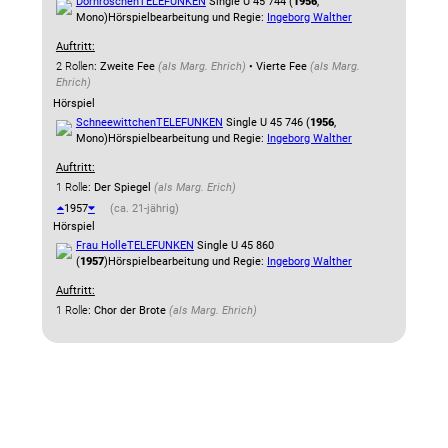
Dornröschen
TELEFUNKEN
Single U 45 744 (
1956
,
Mono)
Hörspielbearbeitung und Regie:
Ingeborg Walther
Auftritt:
2 Rollen
: Zweite Fee
(als
Marg. Ehrich
)
• Vierte Fee
(als
Marg.
Ehrich
)
Hörspiel
Schneewittchen
TELEFUNKEN
Single U 45 746 (
1956
,
Mono)
Hörspielbearbeitung und Regie:
Ingeborg Walther
Auftritt:
1 Rolle
: Der Spiegel
(als
Marg. Erich
)
1957
(ca. 21-jährig)
Hörspiel
Frau Holle
TELEFUNKEN
Single U 45 860
(
1957
)
Hörspielbearbeitung und Regie:
Ingeborg Walther
Auftritt:
1 Rolle
: Chor der Brote
(als
Marg. Ehrich
)