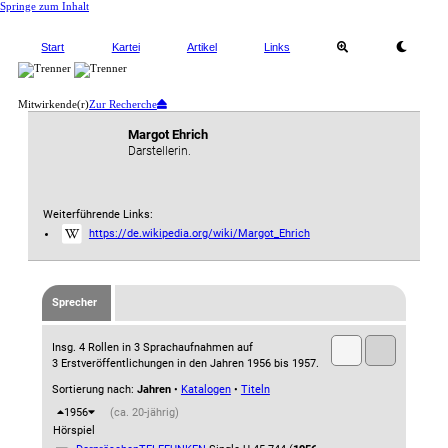
Springe zum Inhalt
Start
Kartei
Artikel
Links
Mitwirkende(r)
Zur Recherche
Margot Ehrich
Darstellerin.
Weiterführende Links:
https://de.wikipedia.org/wiki/Margot_Ehrich
Sprecher
Insg. 4 Rollen in 3 Sprachaufnahmen auf
3 Erstveröffentlichungen in den Jahren 1956 bis 1957.
Sortierung nach:
Jahren
•
Katalogen
•
Titeln
1956
(ca. 20-jährig)
Hörspiel