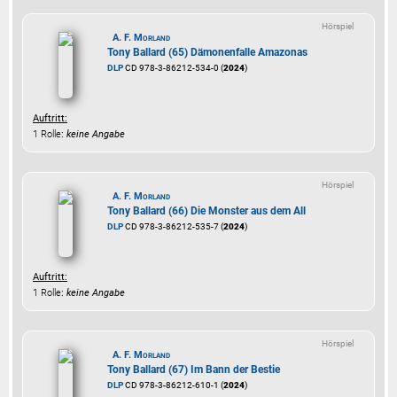
Hörspiel
A. F. Morland
Tony Ballard (65) Dämonenfalle Amazonas
DLP
CD 978-3-86212-534-0 (
2024
)
Auftritt:
1 Rolle
:
keine Angabe
Hörspiel
A. F. Morland
Tony Ballard (66) Die Monster aus dem All
DLP
CD 978-3-86212-535-7 (
2024
)
Auftritt:
1 Rolle
:
keine Angabe
Hörspiel
A. F. Morland
Tony Ballard (67) Im Bann der Bestie
DLP
CD 978-3-86212-610-1 (
2024
)