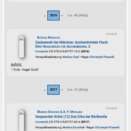
2016
(ca. 40-jährig)
Hörspiel
Božena Nemcová
Zauberwelt der Märchen: Aschenbrödels Fluch
Drei Haselnüsse für Aschenbrödel 2
Contendo
CD 978-3-945757-19-2 (
2016
)
Hörspielbearbeitung:
Markus Topf
• Regie:
Christoph Piasecki
Auftritt:
1 Rolle
: Vogel Greif
2017
(ca. 41-jährig)
Hörspiel
Markus Duschek & A. F. Morland
Gespenster-Krimi (13) Das Erbe der Blutbestie
Contendo
CD 978-3-945757-60-4 (
2017
)
Hörspielbearbeitung:
Markus Duschek
• Regie:
Christoph Piasecki