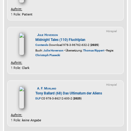
Auftritt:
1 Rolle
: Patient
Hörspiel
Julie Hoverson
Midnight Tales (110) Fluchtplan
Contendo
Download 978-3-96762-632-2 (
2025
)
Buch:
Julie Hoverson
• Übersetzung:
Thomas Rippert
• Regie:
Christoph Piasecki
Auftritt:
1 Rolle
: Clark
Hörspiel
A. F. Morland
Tony Ballard (68) Das Ultimatum der Aliens
DLP
CD 978-3-86212-600-2 (
2025
)
Auftritt:
1 Rolle
:
keine Angabe