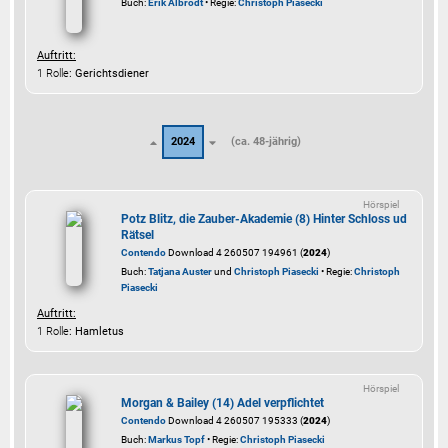
Buch:
Erik Albrodt
• Regie:
Christoph Piasecki
Auftritt:
1 Rolle
: Gerichtsdiener
2024
(ca. 48-jährig)
Hörspiel
Potz Blitz, die Zauber-Akademie (8) Hinter Schloss ud
Rätsel
Contendo
Download 4 260507 194961 (
2024
)
Buch:
Tatjana Auster
und
Christoph Piasecki
• Regie:
Christoph
Piasecki
Auftritt:
1 Rolle
: Hamletus
Hörspiel
Morgan & Bailey (14) Adel verpflichtet
Contendo
Download 4 260507 195333 (
2024
)
Buch:
Markus Topf
• Regie:
Christoph Piasecki