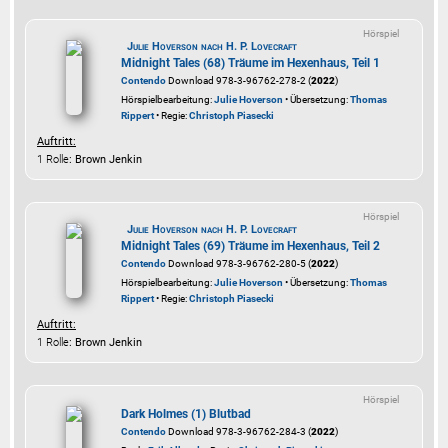
Hörspiel
Julie Hoverson nach H. P. Lovecraft
Midnight Tales (68) Träume im Hexenhaus, Teil 1
Contendo
Download 978-3-96762-278-2 (
2022
)
Hörspielbearbeitung:
Julie Hoverson
• Übersetzung:
Thomas
Rippert
• Regie:
Christoph Piasecki
Auftritt:
1 Rolle
: Brown Jenkin
Hörspiel
Julie Hoverson nach H. P. Lovecraft
Midnight Tales (69) Träume im Hexenhaus, Teil 2
Contendo
Download 978-3-96762-280-5 (
2022
)
Hörspielbearbeitung:
Julie Hoverson
• Übersetzung:
Thomas
Rippert
• Regie:
Christoph Piasecki
Auftritt:
1 Rolle
: Brown Jenkin
Hörspiel
Dark Holmes (1) Blutbad
Contendo
Download 978-3-96762-284-3 (
2022
)