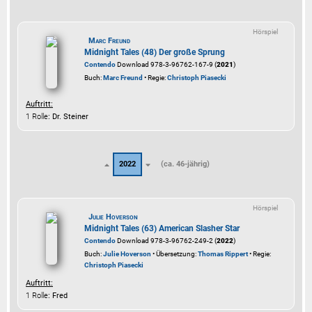
Hörspiel
Marc Freund
Midnight Tales (48) Der große Sprung
Contendo
Download 978-3-96762-167-9 (
2021
)
Buch:
Marc Freund
• Regie:
Christoph Piasecki
Auftritt:
1 Rolle
: Dr. Steiner
2022
(ca. 46-jährig)
Hörspiel
Julie Hoverson
Midnight Tales (63) American Slasher Star
Contendo
Download 978-3-96762-249-2 (
2022
)
Buch:
Julie Hoverson
• Übersetzung:
Thomas Rippert
• Regie:
Christoph Piasecki
Auftritt:
1 Rolle
: Fred