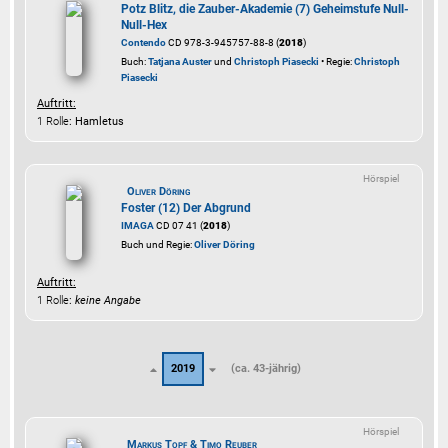
Potz Blitz, die Zauber-Akademie (7) Geheimstufe Null-
Null-Hex
Contendo
CD 978-3-945757-88-8 (
2018
)
Buch:
Tatjana Auster
und
Christoph Piasecki
• Regie:
Christoph
Piasecki
Auftritt:
1 Rolle
: Hamletus
Hörspiel
Oliver Döring
Foster (12) Der Abgrund
IMAGA
CD 07 41 (
2018
)
Buch und Regie:
Oliver Döring
Auftritt:
1 Rolle
:
keine Angabe
2019
(ca. 43-jährig)
Hörspiel
Markus Topf & Timo Reuber