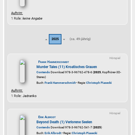
Auftritt:
1 Rolle
:
keine Angabe
2025
(ca. 49-jährig)
Hörspiel
Frank Hammerschmidt
Murder Tales (11) Kroatisches Grauen
Contendo
Download 978-3-96762-478-6 (
2025
, Kopfhörer-3D-
Stereo)
Buch:
Frank Hammerschmidt
• Regie:
Christoph Piasecki
Auftritt:
1 Rolle
: Jadranko
Hörspiel
Erik Albrodt
Beyond Death (1) Verlorene Seelen
Contendo
Download 978-3-96762-541-7 (
2025
)
Buch:
Erik Albrodt
• Regie:
Christoph Piasecki