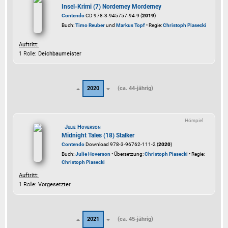
Insel-Krimi (7) Norderney Morderney
Contendo
CD 978-3-945757-94-9 (
2019
)
Buch:
Timo Reuber
und
Markus Topf
• Regie:
Christoph Piasecki
Auftritt:
1 Rolle
: Deichbaumeister
2020
(ca. 44-jährig)
Hörspiel
Julie Hoverson
Midnight Tales (18) Stalker
Contendo
Download 978-3-96762-111-2 (
2020
)
Buch:
Julie Hoverson
• Übersetzung:
Christoph Piasecki
• Regie:
Christoph Piasecki
Auftritt:
1 Rolle
: Vorgesetzter
2021
(ca. 45-jährig)