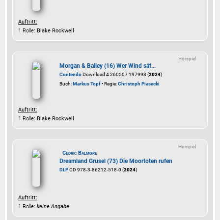
Auftritt:
1 Rolle
: Blake Rockwell
Hörspiel
Morgan & Bailey (16) Wer Wind sät...
Contendo
Download 4 260507 197993 (
2024
)
Buch:
Markus Topf
• Regie:
Christoph Piasecki
Auftritt:
1 Rolle
: Blake Rockwell
Hörspiel
Cedric Balmore
Dreamland Grusel (73) Die Moortoten rufen
DLP
CD 978-3-86212-518-0 (
2024
)
Auftritt:
1 Rolle
:
keine Angabe