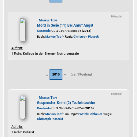
Hörspiel
Markus Topf
Mord in Serie (11) Bei Anruf Angst
Contendo
CD 4 049774 258886 (
2013
)
Buch:
Markus Topf
• Regie:
Christoph Piasecki
Auftritt:
1 Rolle
: Kollege in der Bremer Notrufzentrale
2015
(ca. 39-jährig)
Hörspiel
Markus Topf
Gespenster-Krimi (2) Teufelstochter
Contendo
CD 978-3-945757-02-4 (
2015
)
Buch:
Markus Topf
• Co-Regie:
Patrick Holtheuer
• Regie:
Christoph Piasecki
Auftritt:
1 Rolle
: Polizist