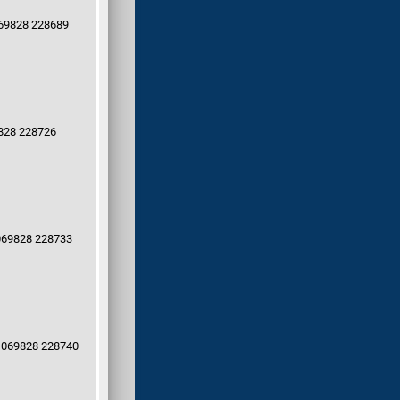
69828 228689
828 228726
069828 228733
 069828 228740