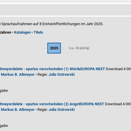
n 8 Sprachaufnahmen auf 8 Erstveröffentlichungen im Jahr 2025.
Jahren
•
Katalogen
•
Titeln
2025
(ca. 34-jährig)
ltmeyer
delete - spurlos verschwinden (1) Würde
EUROPA NEXT
Download 4 06
:
Markus B. Altmeyer
• Regie:
Julia Ostrowski
ngabe
ltmeyer
delete - spurlos verschwinden (2) Angst
EUROPA NEXT
Download 4 06
:
Markus B. Altmeyer
• Regie:
Julia Ostrowski
ngabe