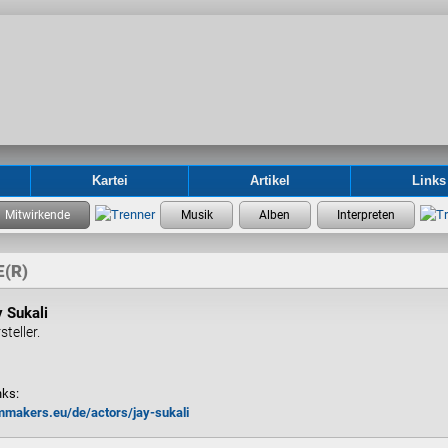
Kartei
Artikel
Links
(R)
 Sukali
steller.
nks:
lmmakers.eu/de/actors/jay-sukali