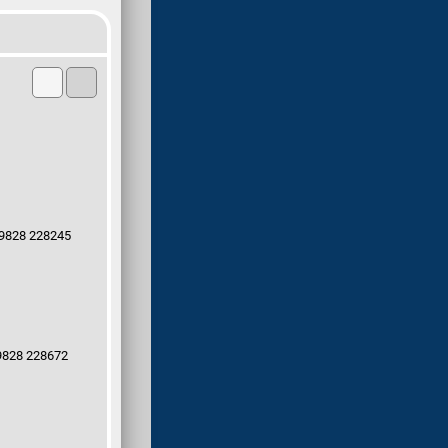
9828 228245
9828 228672