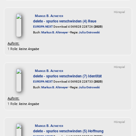
Hörspiel
Markus B. Altmeyer
delete - spurlos verschwinden (4) Reue
EUROPA NEXT
Download 4 069828 228726 (
2025
)
Buch:
Markus B. Altmeyer
• Regie:
Julia Ostrowski
Auftritt:
1 Rolle
:
keine Angabe
Hörspiel
Markus B. Altmeyer
delete - spurlos verschwinden (7) Identität
EUROPA NEXT
Download 4 069828 228733 (
2025
)
Buch:
Markus B. Altmeyer
• Regie:
Julia Ostrowski
Auftritt:
1 Rolle
:
keine Angabe
Hörspiel
Markus B. Altmeyer
delete - spurlos verschwinden (5) Hoffnung