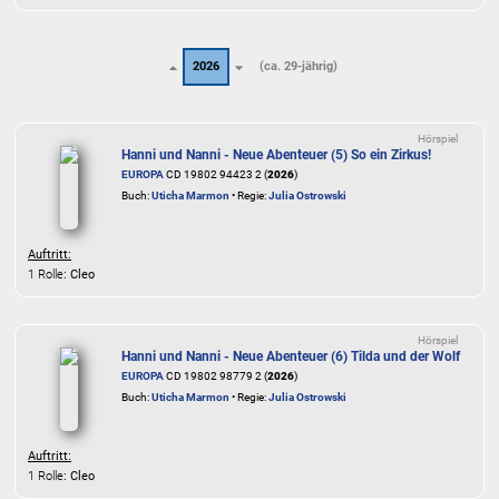
2026
(ca. 29-jährig)
Hörspiel
Hanni und Nanni - Neue Abenteuer (5) So ein Zirkus!
EUROPA
CD 19802 94423 2 (
2026
)
Buch:
Uticha Marmon
• Regie:
Julia Ostrowski
Auftritt:
1 Rolle
: Cleo
Hörspiel
Hanni und Nanni - Neue Abenteuer (6) Tilda und der Wolf
EUROPA
CD 19802 98779 2 (
2026
)
Buch:
Uticha Marmon
• Regie:
Julia Ostrowski
Auftritt:
1 Rolle
: Cleo