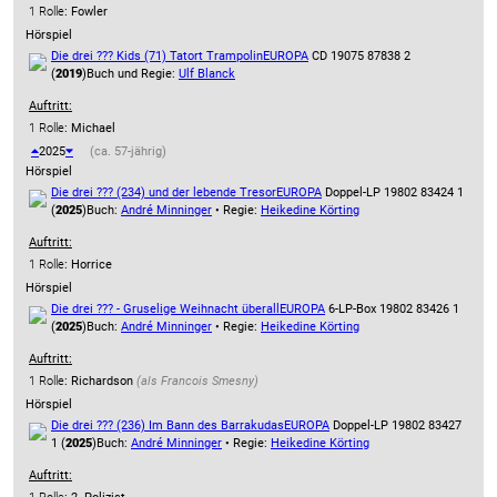
1 Rolle
: Fowler
Hörspiel
Die drei ??? Kids (71) Tatort Trampolin
EUROPA
CD 19075 87838 2
(
2019
)
Buch und Regie:
Ulf Blanck
Auftritt:
1 Rolle
: Michael
2025
(ca. 57-jährig)
Hörspiel
Die drei ??? (234) und der lebende Tresor
EUROPA
Doppel-LP 19802 83424 1
(
2025
)
Buch:
André Minninger
• Regie:
Heikedine Körting
Auftritt:
1 Rolle
: Horrice
Hörspiel
Die drei ??? - Gruselige Weihnacht überall
EUROPA
6-LP-Box 19802 83426 1
(
2025
)
Buch:
André Minninger
• Regie:
Heikedine Körting
Auftritt:
1 Rolle
: Richardson
(als
Francois Smesny
)
Hörspiel
Die drei ??? (236) Im Bann des Barrakudas
EUROPA
Doppel-LP 19802 83427
1 (
2025
)
Buch:
André Minninger
• Regie:
Heikedine Körting
Auftritt: