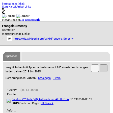
Springe zum Inhalt
Start
Kartei
Artikel
Links
Mitwirkende(r)
Zur Recherche
François Smesny
Darsteller.
Weiterführende Links:
https://de.wikipedia.org/wiki/François_Smesny
Sprecher
Insg. 8 Rollen in 8 Sprachaufnahmen auf 8 Erstveröffentlichungen
in den Jahren 2019 bis 2025.
Sortierung nach:
Jahren
•
Katalogen
•
Titeln
2019
(ca. 51-jährig)
Hörspiel
Die drei ??? Kids (70) Aufbruch ins All
EUROPA
CD 19075 87837 2
(
2019
)
Buch und Regie:
Ulf Blanck
Auftritt: