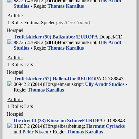
88725 47696 2 (
2014
)
Hörspielmanuskript:
Ully Arndt
Studios
• Regie:
Thomas Karallus
Auftritt:
1 Rolle
: Fortuna-Spieler
(als
Alex Grimm
)
Hörspiel
Teufelskicker (50) Ballzauber!
EUROPA
Doppel-CD
88725 47698 2 (
2014
)
Hörspielmanuskript:
Ully Arndt
Studios
• Regie:
Thomas Karallus
Auftritt:
1 Rolle
: Lars
Hörspiel
Teufelskicker (52) Hallen-Duell!
EUROPA
CD 88843
00942 2 (
2014
)
Hörspielmanuskript:
Ully Arndt Studios
•
Regie:
Thomas Karallus
Auftritt:
1 Rolle
: Lars
Hörspiel
Die drei !!! (33) Küsse im Schnee
EUROPA
CD 88843
01037 2 (
2014
)
Hörspielbearbeitung:
Hartmut Cyriacks
und
Peter Nissen
• Regie:
Thomas Karallus