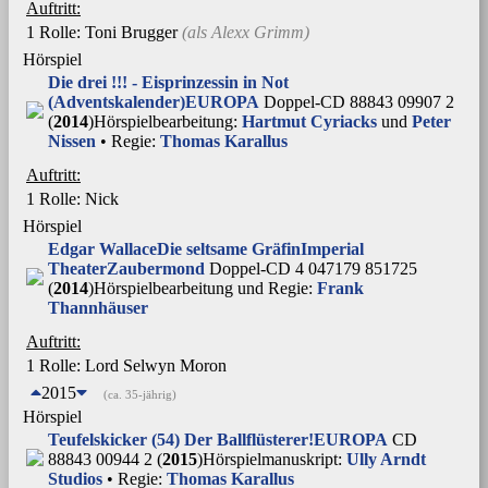
Auftritt:
1 Rolle
: Toni Brugger
(als
Alexx Grimm
)
Hörspiel
Die drei !!! - Eisprinzessin in Not
(Adventskalender)
EUROPA
Doppel-CD 88843 09907 2
(
2014
)
Hörspielbearbeitung:
Hartmut Cyriacks
und
Peter
Nissen
• Regie:
Thomas Karallus
Auftritt:
1 Rolle
: Nick
Hörspiel
Edgar Wallace
Die seltsame Gräfin
Imperial
Theater
Zaubermond
Doppel-CD 4 047179 851725
(
2014
)
Hörspielbearbeitung und Regie:
Frank
Thannhäuser
Auftritt:
1 Rolle
: Lord Selwyn Moron
2015
(ca. 35-jährig)
Hörspiel
Teufelskicker (54) Der Ballflüsterer!
EUROPA
CD
88843 00944 2 (
2015
)
Hörspielmanuskript:
Ully Arndt
Studios
• Regie:
Thomas Karallus