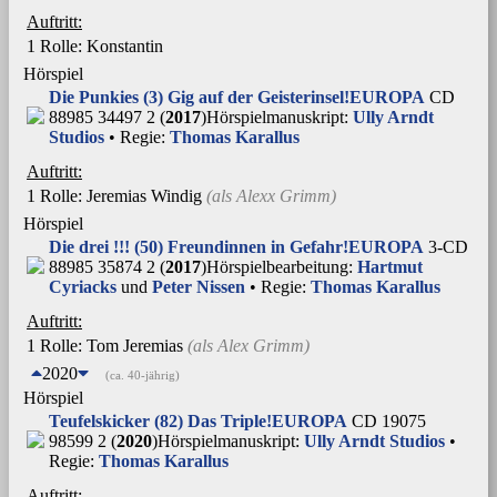
Auftritt:
1 Rolle
: Konstantin
Hörspiel
Die Punkies (3) Gig auf der Geisterinsel!
EUROPA
CD
88985 34497 2 (
2017
)
Hörspielmanuskript:
Ully Arndt
Studios
• Regie:
Thomas Karallus
Auftritt:
1 Rolle
: Jeremias Windig
(als
Alexx Grimm
)
Hörspiel
Die drei !!! (50) Freundinnen in Gefahr!
EUROPA
3-CD
88985 35874 2 (
2017
)
Hörspielbearbeitung:
Hartmut
Cyriacks
und
Peter Nissen
• Regie:
Thomas Karallus
Auftritt:
1 Rolle
: Tom Jeremias
(als
Alex Grimm
)
2020
(ca. 40-jährig)
Hörspiel
Teufelskicker (82) Das Triple!
EUROPA
CD 19075
98599 2 (
2020
)
Hörspielmanuskript:
Ully Arndt Studios
•
Regie:
Thomas Karallus
Auftritt: