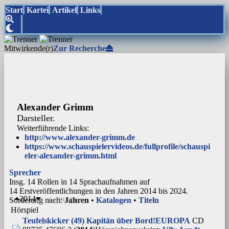
Start
Kartei
Artikel
Links
Mitwirkende(r)
Zur Recherche
Alexander Grimm
Darsteller.
Weiterführende Links:
http://www.alexander-grimm.de
https://www.schauspielervideos.de/fullprofile/schauspi
eler-alexander-grimm.html
Sprecher
Insg. 14 Rollen in 14 Sprachaufnahmen auf
14 Erstveröffentlichungen in den Jahren 2014 bis 2024.
2014
Sortierung nach:
Jahren
•
Katalogen
•
Titeln
(ca. 34-jährig)
Hörspiel
Teufelskicker (49) Kapitän über Bord!
EUROPA
CD