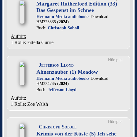
Margaret Rutherford Edition (33)
Das Gespenst im Schnee
Hermann Media audiobooks
Download
HM323335 (
2024
)
Buch:
Christoph Soboll
Auftritt:
1 Rolle
: Estella Currie
Hörspiel
Jefferson Lloyd
Ahnenzauber (1) Meadow
Hermann Media audiobooks
Download
HM324745 (
2024
)
Buch:
Jefferson Lloyd
Auftritt:
1 Rolle
: Zoe Walsh
Hörspiel
Christoph Soboll
Krimis von der Küste (5) Ich sehe