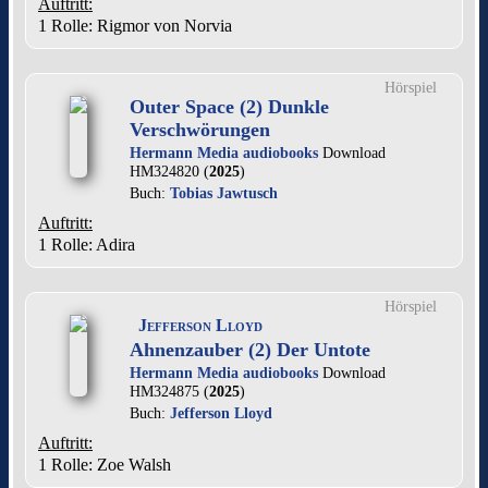
Auftritt:
1 Rolle
: Rigmor von Norvia
Hörspiel
Outer Space (2) Dunkle
Verschwörungen
Hermann Media audiobooks
Download
HM324820 (
2025
)
Buch:
Tobias Jawtusch
Auftritt:
1 Rolle
: Adira
Hörspiel
Jefferson Lloyd
Ahnenzauber (2) Der Untote
Hermann Media audiobooks
Download
HM324875 (
2025
)
Buch:
Jefferson Lloyd
Auftritt:
1 Rolle
: Zoe Walsh