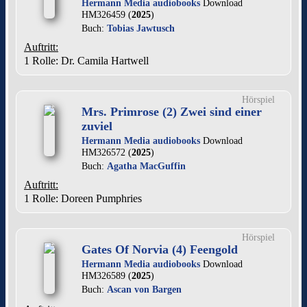
Hermann Media audiobooks
Download
HM326459 (
2025
)
Buch:
Tobias Jawtusch
Auftritt:
1 Rolle
: Dr. Camila Hartwell
Hörspiel
Mrs. Primrose (2) Zwei sind einer
zuviel
Hermann Media audiobooks
Download
HM326572 (
2025
)
Buch:
Agatha MacGuffin
Auftritt:
1 Rolle
: Doreen Pumphries
Hörspiel
Gates Of Norvia (4) Feengold
Hermann Media audiobooks
Download
HM326589 (
2025
)
Buch:
Ascan von Bargen