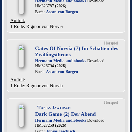
Hermann Media audiobooks
Download
HM326787 (
2026
)
Buch:
Ascan von Bargen
Auftritt:
1 Rolle
: Rigmor von Norvia
Hörspiel
Gates Of Norvia (7) Im Schatten des
Zwillingsthrons
Hermann Media audiobooks
Download
HM326794 (
2026
)
Buch:
Ascan von Bargen
Auftritt:
1 Rolle
: Rigmor von Norvia
Hörspiel
Tobias Jawtusch
Dark Game (2) Der Abend
Hermann Media audiobooks
Download
HM327258 (
2026
)
Buch:
Tobias Jawtusch