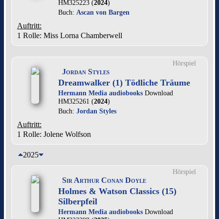
HM325223 (
2024
)
Buch:
Ascan von Bargen
Auftritt:
1 Rolle
: Miss Lorna Chamberwell
Hörspiel
Jordan Styles
Dreamwalker (1) Tödliche Träume
Hermann Media audiobooks
Download
HM325261 (
2024
)
Buch:
Jordan Styles
Auftritt:
1 Rolle
: Jolene Wolfson
2025
Hörspiel
Sir Arthur Conan Doyle
Holmes & Watson Classics (15)
Silberpfeil
Hermann Media audiobooks
Download