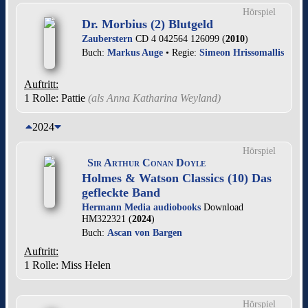
Hörspiel
Dr. Morbius (2) Blutgeld
Zauberstern
CD 4 042564 126099 (
2010
)
Buch:
Markus Auge
• Regie:
Simeon Hrissomallis
Auftritt:
1 Rolle
: Pattie
(als
Anna Katharina Weyland
)
2024
Hörspiel
Sir Arthur Conan Doyle
Holmes & Watson Classics (10) Das
gefleckte Band
Hermann Media audiobooks
Download
HM322321 (
2024
)
Buch:
Ascan von Bargen
Auftritt:
1 Rolle
: Miss Helen
Hörspiel