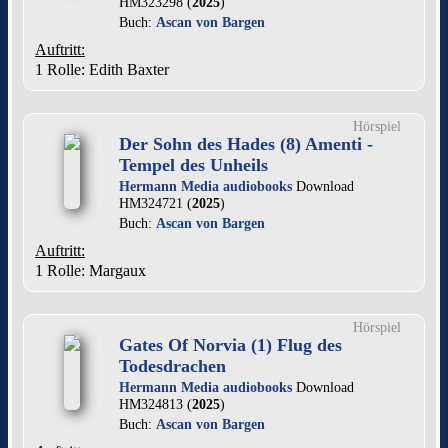
HM323298 (
2025
)
Buch:
Ascan von Bargen
Auftritt:
1 Rolle
: Edith Baxter
Hörspiel
Der Sohn des Hades (8) Amenti -
Tempel des Unheils
Hermann Media audiobooks
Download
HM324721 (
2025
)
Buch:
Ascan von Bargen
Auftritt:
1 Rolle
: Margaux
Hörspiel
Gates Of Norvia (1) Flug des
Todesdrachen
Hermann Media audiobooks
Download
HM324813 (
2025
)
Buch:
Ascan von Bargen