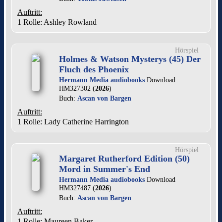
Auftritt:
1 Rolle
: Ashley Rowland
Hörspiel
Holmes & Watson Mysterys (45) Der
Fluch des Phoenix
Hermann Media audiobooks
Download
HM327302 (
2026
)
Buch:
Ascan von Bargen
Auftritt:
1 Rolle
: Lady Catherine Harrington
Hörspiel
Margaret Rutherford Edition (50)
Mord in Summer's End
Hermann Media audiobooks
Download
HM327487 (
2026
)
Buch:
Ascan von Bargen
Auftritt:
1 Rolle
: Maureen Baker