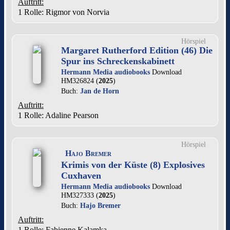
Auftritt:
1 Rolle
: Rigmor von Norvia
Hörspiel
Margaret Rutherford Edition (46) Die
Spur ins Schreckenskabinett
Hermann Media audiobooks
Download
HM326824 (
2025
)
Buch:
Jan de Horn
Auftritt:
1 Rolle
: Adaline Pearson
Hörspiel
Hajo Bremer
Krimis von der Küste (8) Explosives
Cuxhaven
Hermann Media audiobooks
Download
HM327333 (
2025
)
Buch:
Hajo Bremer
Auftritt:
1 Rolle
: Fabienne Kalamka