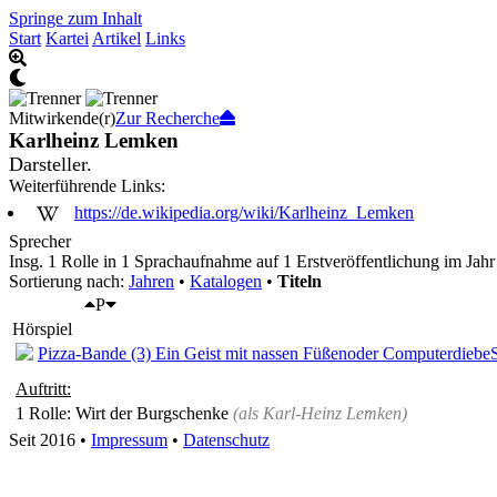
Springe zum Inhalt
Start
Kartei
Artikel
Links
Mitwirkende(r)
Zur Recherche
Karlheinz Lemken
Darsteller.
Weiterführende Links:
https://de.wikipedia.org/wiki/Karlheinz_Lemken
Sprecher
Insg. 1 Rolle in 1 Sprachaufnahme auf 1 Erstveröffentlichung im Jahr
Sortierung nach:
Jahren
•
Katalogen
•
Titeln
P
Hörspiel
Pizza-Bande (3) Ein Geist mit nassen Füßen
oder Computerdiebe
Auftritt:
1 Rolle
: Wirt der Burgschenke
(als
Karl-Heinz Lemken
)
Seit 2016
•
Impressum
•
Datenschutz