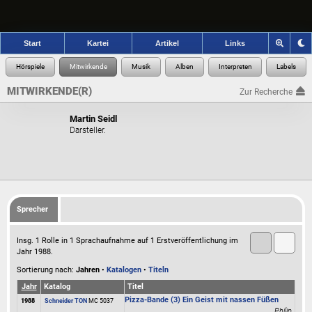
Start
Kartei
Artikel
Links
MITWIRKENDE(R)
Zur Recherche
Martin Seidl
Darsteller.
Sprecher
Insg. 1 Rolle in 1 Sprachaufnahme auf 1 Erstveröffentlichung im
Jahr 1988.
Sortierung nach:
Jahren
•
Katalogen
•
Titeln
Jahr
Katalog
Titel
Pizza-Bande (3) Ein Geist mit nassen Füßen
1988
Schneider TON
MC
5037
Philip