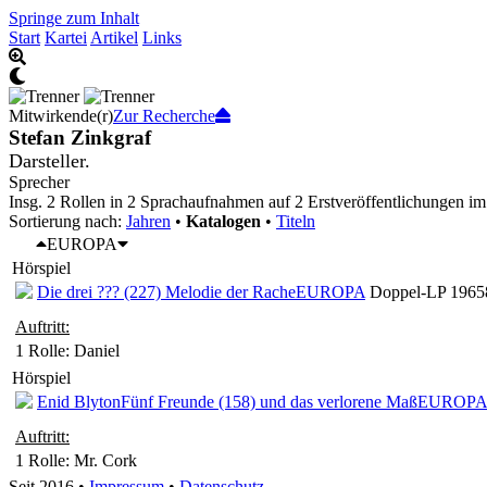
Springe zum Inhalt
Start
Kartei
Artikel
Links
Mitwirkende(r)
Zur Recherche
Stefan Zinkgraf
Darsteller.
Sprecher
Insg. 2 Rollen in 2 Sprachaufnahmen auf 2 Erstveröffentlichungen im
Sortierung nach:
Jahren
•
Katalogen
•
Titeln
EUROPA
Hörspiel
Die drei ??? (227) Melodie der Rache
EUROPA
Doppel-LP 19658
Auftritt:
1 Rolle
: Daniel
Hörspiel
Enid Blyton
Fünf Freunde (158) und das verlorene Maß
EUROPA
Auftritt:
1 Rolle
: Mr. Cork
Seit 2016
•
Impressum
•
Datenschutz