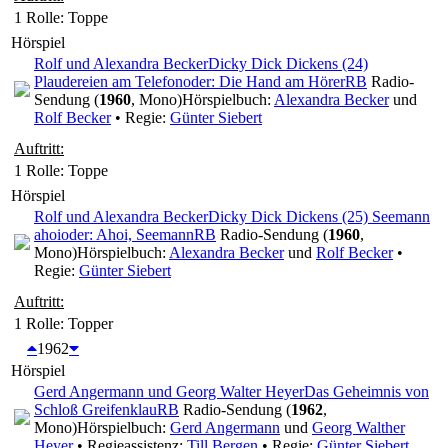
1 Rolle
: Toppe
Hörspiel
Rolf und Alexandra Becker
Dicky Dick Dickens (24)
Plaudereien am Telefon
oder: Die Hand am Hörer
RB
Radio-
Sendung (
1960
, Mono)
Hörspielbuch:
Alexandra Becker
und
Rolf Becker
• Regie:
Günter Siebert
Auftritt:
1 Rolle
: Toppe
Hörspiel
Rolf und Alexandra Becker
Dicky Dick Dickens (25) Seemann
ahoi
oder: Ahoi, Seemann
RB
Radio-Sendung (
1960
,
Mono)
Hörspielbuch:
Alexandra Becker
und
Rolf Becker
•
Regie:
Günter Siebert
Auftritt:
1 Rolle
: Topper
1962
Hörspiel
Gerd Angermann und Georg Walter Heyer
Das Geheimnis von
Schloß Greifenklau
RB
Radio-Sendung (
1962
,
Mono)
Hörspielbuch:
Gerd Angermann
und
Georg Walther
Heyer
• Regieassistenz:
Till Bergen
• Regie:
Günter Siebert