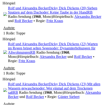
Hörspiel
Rolf und Alexandra Becker
Dicky Dick Dickens (20) Sieben
Spatzen auf dem Dach
oder: Keine Taube in der Hand
RB
Radio-Sendung (
1960
, Mono)
Hörspielbuch:
Alexandra Becker
und
Rolf Becker
• Regie:
Fritz Kraus
Auftritt:
1 Rolle
: Toppe
Hörspiel
Rolf und Alexandra Becker
Dicky Dick Dickens (22) Warten
im Regen bringt selten Segen
oder: Dynamiterhöhungen für
Altwohnungen
RB
Radio-Sendung (
1960
,
Mono)
Hörspielbuch:
Alexandra Becker
und
Rolf Becker
•
Regie:
Fritz Kraus
Auftritt:
1 Rolle
: Toppe
Hörspiel
Rolf und Alexandra Becker
Dicky Dick Dickens (23) Mit allen
Wassern gewaschen
oder: Wer einmal auf dem Trockenen
saß
RB
Radio-Sendung (
1960
, Mono)
Hörspielbuch:
Alexandra
Becker
und
Rolf Becker
• Regie:
Günter Siebert
Auftritt: