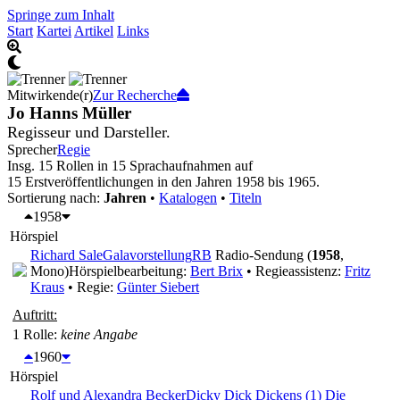
Springe zum Inhalt
Start
Kartei
Artikel
Links
Mitwirkende(r)
Zur Recherche
Jo Hanns Müller
Regisseur und Darsteller.
Sprecher
Regie
Insg. 15 Rollen in 15 Sprachaufnahmen auf
15 Erstveröffentlichungen in den Jahren 1958 bis 1965.
Sortierung nach:
Jahren
•
Katalogen
•
Titeln
1958
Hörspiel
Richard Sale
Galavorstellung
RB
Radio-Sendung (
1958
,
Mono)
Hörspielbearbeitung:
Bert Brix
• Regieassistenz:
Fritz
Kraus
• Regie:
Günter Siebert
Auftritt:
1 Rolle
:
keine Angabe
1960
Hörspiel
Rolf und Alexandra Becker
Dicky Dick Dickens (1) Die