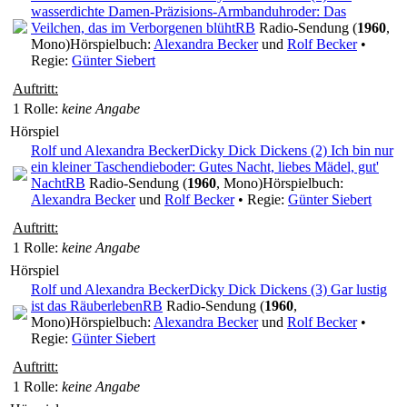
wasserdichte Damen-Präzisions-Armbanduhr
oder: Das
Veilchen, das im Verborgenen blüht
RB
Radio-Sendung (
1960
,
Mono)
Hörspielbuch:
Alexandra Becker
und
Rolf Becker
•
Regie:
Günter Siebert
Auftritt:
1 Rolle
:
keine Angabe
Hörspiel
Rolf und Alexandra Becker
Dicky Dick Dickens (2) Ich bin nur
ein kleiner Taschendieb
oder: Gutes Nacht, liebes Mädel, gut'
Nacht
RB
Radio-Sendung (
1960
, Mono)
Hörspielbuch:
Alexandra Becker
und
Rolf Becker
• Regie:
Günter Siebert
Auftritt:
1 Rolle
:
keine Angabe
Hörspiel
Rolf und Alexandra Becker
Dicky Dick Dickens (3) Gar lustig
ist das Räuberleben
RB
Radio-Sendung (
1960
,
Mono)
Hörspielbuch:
Alexandra Becker
und
Rolf Becker
•
Regie:
Günter Siebert
Auftritt:
1 Rolle
:
keine Angabe