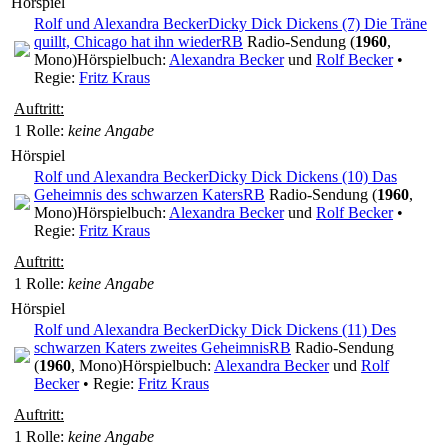
Hörspiel
Rolf und Alexandra Becker
Dicky Dick Dickens (7) Die Träne
quillt, Chicago hat ihn wieder
RB
Radio-Sendung (
1960
,
Mono)
Hörspielbuch:
Alexandra Becker
und
Rolf Becker
•
Regie:
Fritz Kraus
Auftritt:
1 Rolle
:
keine Angabe
Hörspiel
Rolf und Alexandra Becker
Dicky Dick Dickens (10) Das
Geheimnis des schwarzen Katers
RB
Radio-Sendung (
1960
,
Mono)
Hörspielbuch:
Alexandra Becker
und
Rolf Becker
•
Regie:
Fritz Kraus
Auftritt:
1 Rolle
:
keine Angabe
Hörspiel
Rolf und Alexandra Becker
Dicky Dick Dickens (11) Des
schwarzen Katers zweites Geheimnis
RB
Radio-Sendung
(
1960
, Mono)
Hörspielbuch:
Alexandra Becker
und
Rolf
Becker
• Regie:
Fritz Kraus
Auftritt:
1 Rolle
:
keine Angabe