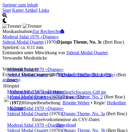
Springe zum Inhalt
Start
Kartei
Artikel
Links
Musikaufnahme
Zur Recherche
Moderal Sidal 1970 »Django«
Sideral Modal Quartet
(1970)
Django Theme, No. 3c
(Bert Brac)
Spielzeit: ca. 0:11 min.
Entstanden unter Mitwirkung von
Sideral Modal Quartet
.
Verwandte Musikstücke
Veröffentlichungen
Moderal Sidal 1970 »Django«
Es wird 1 Eintrag angezeigt.
(Mehrfachveröffentlichungen
Sideral Modal Quartet
(1970)
Django Theme, No. 1 (Title)
(Bert
anzeigen)
Brac)
Hörspiel
Moderal Sidal 1970 »Django«
Silberpfeil - Der junge Häuptling
Schwarzes Gift im
Sideral Modal Quartet
(1970)
Django Theme, No. 2
(Bert Brac)
Colorado
EUROPA exquisit
LP ex 3502
(
1972
)
Hörspielbearbeitung:
Brigitte Weber
• Regie:
Heikedine
Körting
Moderal Sidal 1970 »Django«
Sideral Modal Quartet
(1970)
Django Theme, No. 3a
(Bert Brac)
Einzelvorkommnisse als CSV-Datei:
Download
Moderal Sidal 1970 »Django«
•
Sideral Modal Quartet
(1970)
Django Theme, No. 3b
(Bert Brac)