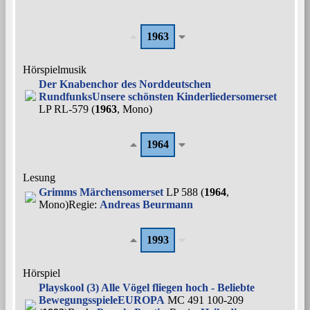
1963
Hörspielmusik
Der Knabenchor des Norddeutschen
Rundfunks
Unsere schönsten Kinderlieder
somerset
LP RL-579 (
1963
, Mono)
1964
Lesung
Grimms Märchen
somerset
LP 588 (
1964
,
Mono)
Regie:
Andreas Beurmann
1993
Hörspiel
Playskool (3) Alle Vögel fliegen hoch - Beliebte
Bewegungsspiele
EUROPA
MC 491 100-209