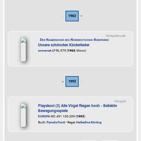
1963
Hörspielmusik
Der Knabenchor des Norddeutschen Rundfunks
Unsere schönsten Kinderlieder
somerset
LP RL-579 (
1963
, Mono)
1993
Hörspiel
Playskool (3) Alle Vögel fliegen hoch - Beliebte
Bewegungsspiele
EUROPA
MC 491 100-209 (
1993
)
Buch:
Pamela Punti
• Regie:
Heikedine Körting