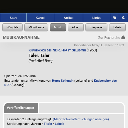
Start
Kartei
Artikel
Links
MUSIKAUFNAHME
Zur Recherche
Kinderlieder NDR/H. Sellentin 1963
Knabenchor des NDR, Horst Sellentin
(1963)
Taler, Taler
(trad./Bert Brac)
Spielzeit: ca. 0:56 min.
Entstanden unter Mitwirkung von
Horst Sellentin
(Leitung) und
Knabenchor des
NDR
(Gesang).
Veröffentlichungen
Es werden 2 Einträge angezeigt.
(Mehrfachveröffentlichungen anzeigen)
Sortierung nach:
Jahren
•
Titeln
•
Labels