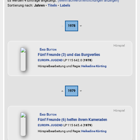
Es werden 4 Einträge angezeigt.
(Mehrfachveröffentlichungen anzeigen)
Sortierung nach:
Jahren
•
Titeln
•
Labels
1978
Hörspiel
Enid Blyton
Fünf Freunde (3) und das Burgverlies
EUROPA JUGEND
LP 115 642.0 (
1978
)
Hörspielbearbeitung und Regie:
Heikedine Körting
1979
Hörspiel
Enid Blyton
Fünf Freunde (6) helfen ihrem Kameraden
EUROPA JUGEND
LP 115 645.4 (
1979
)
Hörspielbearbeitung und Regie:
Heikedine Körting