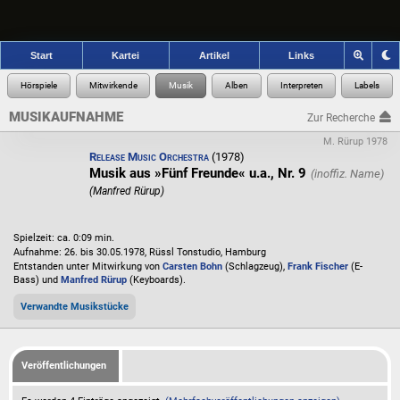
Start
Kartei
Artikel
Links
MUSIKAUFNAHME
Zur Recherche
M. Rürup 1978
Release Music Orchestra
(1978)
Musik aus »Fünf Freunde« u.a., Nr. 9
(Manfred Rürup)
Spielzeit: ca. 0:09 min.
Aufnahme: 26. bis 30.05.1978, Rüssl Tonstudio, Hamburg
Entstanden unter Mitwirkung von
Carsten Bohn
(Schlagzeug),
Frank Fischer
(E-
Bass) und
Manfred Rürup
(Keyboards).
Verwandte Musikstücke
Veröffentlichungen