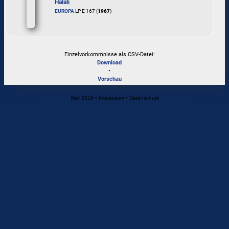
Halali
EUROPA
LP E 167 (
1967
)
Einzelvorkommnisse als CSV-Datei:
Download
•
Vorschau
Seit 2016
•
Impressum
•
Datenschutz