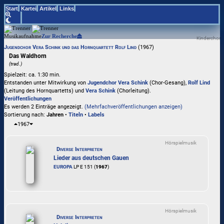
Start
Kartei
Artikel
Links
Musikaufnahme
Zur Recherche
Kinderchor
Jugendchor Vera Schink und das Hornquartett Rolf Lind
(1967)
Das Waldhorn
(trad.)
Spielzeit: ca. 1:30 min.
Entstanden unter Mitwirkung von
Jugendchor Vera Schink
(Chor-Gesang),
Rolf Lind
(Leitung des Hornquartetts) und
Vera Schink
(Chorleitung).
Veröffentlichungen
Es werden 2 Einträge angezeigt.
(Mehrfachveröffentlichungen anzeigen)
Sortierung nach:
Jahren
•
Titeln
•
Labels
1967
Hörspielmusik
Diverse Interpreten
Lieder aus deutschen Gauen
EUROPA
LP E 151 (
1967
)
Hörspielmusik
Diverse Interpreten