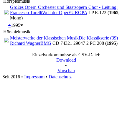
Hörspielmusik
Großes Opern-Orchester und Staatsopern-Chor • Leitung:
Francesco Torelli
Welt der Oper
EUROPA
LP E-122 (
1965
,
Mono)
1995
Hörspielmusik
Meisterwerke der Klassischen Musik
Die Klassikserie (39)
Richard Wagner
BMG
CD 74321 29047 2 PC 208 (
1995
)
Einzelvorkommnisse als CSV-Datei:
Download
•
Vorschau
Seit 2016
•
Impressum
•
Datenschutz