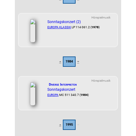
Hörspielmusik
Sonntagskonzert (2)
EUROPA KLASSIK
LP 114 061.2 (
1978
)
1984
Hörspielmusik
Diverse Interpreten
Sonntagskonzert
EUROPA
MC 511 340.7 (
1984
)
1995