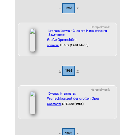
1963
Hörspielmusik
Leopold Ludwig • Chor der Hamburgischen
Staatsoper
Große Opernchöre
somerset
LP 589 (
1963
, Mono)
1968
Hörspielmusik
Diverse Interpreten
Wunschkonzert der großen Oper
Constanze
LP E 320 (
1968
)
1978