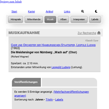
Springe zum Inhalt
Start
Kartei
Artikel
Links
MUSIKAUFNAHME
Zur Recherche
Klassik Oper
Chor und Orchester der Hamburgischen Staatsoper, Leopold Ludwig
(1963)
Die Meistersinger von Nürnberg: „Wach auf" (Chor)
(Richard Wagner)
Spielzeit: ca. 2:10 min.
Entstanden unter Mitwirkung von
Leopold Ludwig
(Leitung).
Veröffentlichungen
Es werden 5 Einträge angezeigt.
(Mehrfachveröffentlichungen
anzeigen)
Sortierung nach:
Jahren
•
Titeln
•
Labels