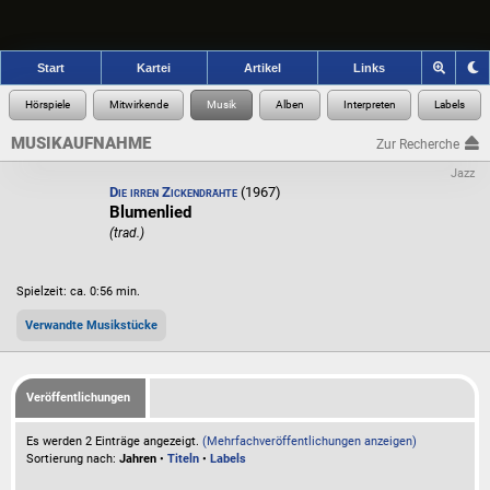
Start
Kartei
Artikel
Links
MUSIKAUFNAHME
Zur Recherche
Jazz
Die irren Zickendrähte
(1967)
Blumenlied
(trad.)
Spielzeit: ca. 0:56 min.
Verwandte Musikstücke
Veröffentlichungen
Es werden 2 Einträge angezeigt.
(Mehrfachveröffentlichungen anzeigen)
Sortierung nach:
Jahren
•
Titeln
•
Labels