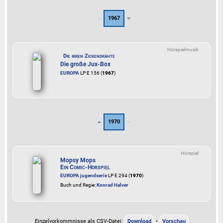
1967
Hörspielmusik
Die irren Zickendrähte
Die große Jux-Box
EUROPA
LP E 156 (
1967
)
1970
Hörspiel
Mopsy Mops
Ein Comic-Hörspiel
EUROPA jugendserie
LP E 294 (
1970
)
Buch und Regie:
Konrad Halver
Einzelvorkommnisse als CSV-Datei:
Download
•
Vorschau