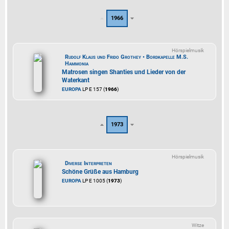
1966
Hörspielmusik
Rudolf Klaus und Frido Grothey • Bordkapelle M.S.
Hammonia
Matrosen singen Shanties und Lieder von der
Waterkant
EUROPA
LP E 157 (
1966
)
1973
Hörspielmusik
Diverse Interpreten
Schöne Grüße aus Hamburg
EUROPA
LP E 1005 (
1973
)
Witze