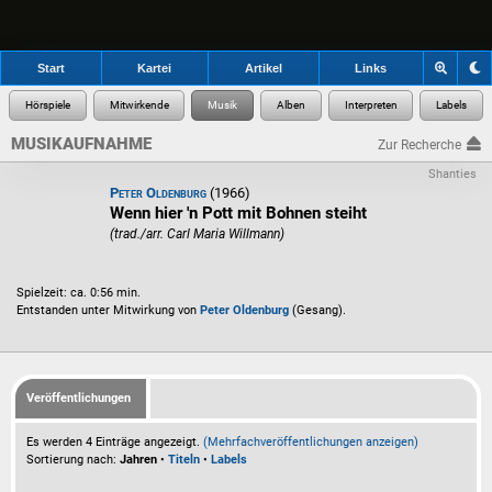
Start
Kartei
Artikel
Links
MUSIKAUFNAHME
Zur Recherche
Shanties
Peter Oldenburg
(1966)
Wenn hier 'n Pott mit Bohnen steiht
(trad./arr. Carl Maria Willmann)
Spielzeit: ca. 0:56 min.
Entstanden unter Mitwirkung von
Peter Oldenburg
(Gesang).
Veröffentlichungen
Es werden 4 Einträge angezeigt.
(Mehrfachveröffentlichungen anzeigen)
Sortierung nach:
Jahren
•
Titeln
•
Labels