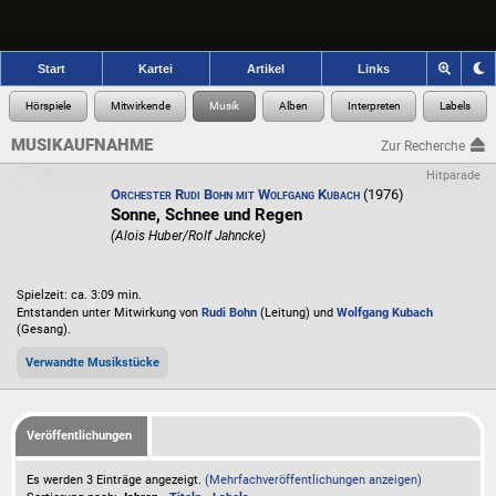
Start
Kartei
Artikel
Links
MUSIKAUFNAHME
Zur Recherche
Hitparade
Orchester Rudi Bohn mit Wolfgang Kubach
(1976)
Sonne, Schnee und Regen
(Alois Huber/Rolf Jahncke)
Spielzeit: ca. 3:09 min.
Entstanden unter Mitwirkung von
Rudi Bohn
(Leitung) und
Wolfgang Kubach
(Gesang).
Verwandte Musikstücke
Veröffentlichungen
Es werden 3 Einträge angezeigt.
(Mehrfachveröffentlichungen anzeigen)