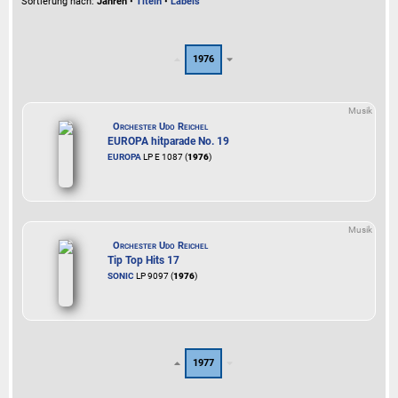
Sortierung nach:
Jahren
•
Titeln
•
Labels
1976
Musik
Orchester Udo Reichel
EUROPA hitparade No. 19
EUROPA
LP E 1087 (
1976
)
Musik
Orchester Udo Reichel
Tip Top Hits 17
SONIC
LP 9097 (
1976
)
1977