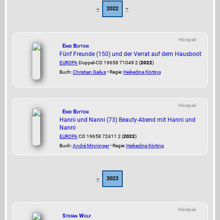
2022
Hörspiel
Enid Blyton
Fünf Freunde (150) und der Verrat auf dem Hausboot
EUROPA
Doppel-CD 19658 71049 2 (
2022
)
Buch:
Christian Gailus
• Regie:
Heikedine Körting
Hörspiel
Enid Blyton
Hanni und Nanni (73) Beauty-Abend mit Hanni und
Nanni
EUROPA
CD 19658 72411 2 (
2022
)
Buch:
André Minninger
• Regie:
Heikedine Körting
2023
Hörspiel
Stefan Wolf