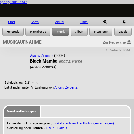
Springe zum Inhalt
Start
Kartei
Artikel
Links
MUSIKAUFNAHME
Zur Recherche
A. Zeiberts 2004
Andris Zeiberts
(2004)
Black Mamba
(Andris Zeiberts)
Spielzeit: ca. 2:21 min.
Entstanden unter Mitwirkung von
Andris Zeiberts
.
Veröffentlichungen
Es werden 5 Einträge angezeigt.
(Mehrfachveröffentlichungen anzeigen)
Sortierung nach:
Jahren
•
Titeln
•
Labels