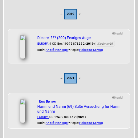
2019
Hörspiel
Die drei ??? (200) Feuriges Auge
EUROPA
4-CD-Box 19075 87825 2 (
2019
)
Wiederveröff.
Buch:
André Minninger
• Regie:
Heikedine Körting
2021
Hörspiel
Enid Blyton
Hanni und Nanni (69) Süße Versuchung für Hanni
und Nanni
EUROPA
CD 19439 80015 2 (
2021
)
Buch:
André Minninger
• Regie:
Heikedine Körting