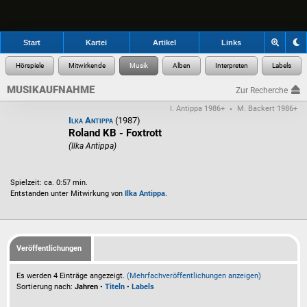
Start
Kartei
Artikel
Links
MUSIKAUFNAHME
Zur Recherche
I. Antippa 1986+
M. Backert 1986+
•
Ilka Antippa
(1987)
Roland KB - Foxtrott
(Ilka Antippa)
Spielzeit: ca. 0:57 min.
Entstanden unter Mitwirkung von
Ilka Antippa
.
Veröffentlichungen
Es werden 4 Einträge angezeigt.
(Mehrfachveröffentlichungen anzeigen)
Sortierung nach:
Jahren
•
Titeln
•
Labels