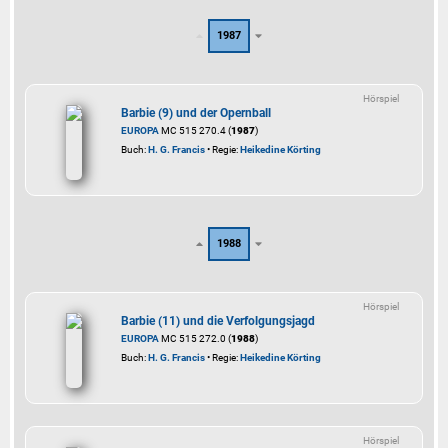
1987
Hörspiel
Barbie (9) und der Opernball
EUROPA
MC 515 270.4 (
1987
)
Buch:
H. G. Francis
• Regie:
Heikedine Körting
1988
Hörspiel
Barbie (11) und die Verfolgungsjagd
EUROPA
MC 515 272.0 (
1988
)
Buch:
H. G. Francis
• Regie:
Heikedine Körting
Hörspiel