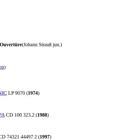
 Ouvertüre
(Johann Strauß jun.)
en)
NIC
LP 9070 (
1974
)
PA
CD 100 323.2 (
1988
)
D 74321 44497 2 (
1997
)