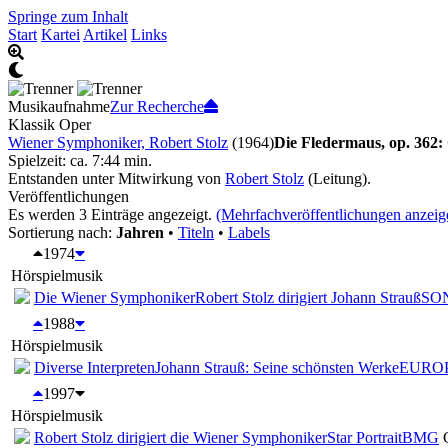
Springe zum Inhalt
Start
Kartei
Artikel
Links
Musikaufnahme
Zur Recherche
Klassik Oper
Wiener Symphoniker, Robert Stolz
(1964)
Die Fledermaus, op. 362:
Spielzeit: ca. 7:44 min.
Entstanden unter Mitwirkung von
Robert Stolz
(Leitung).
Veröffentlichungen
Es werden 3 Einträge angezeigt.
(Mehrfachveröffentlichungen anzeig
Sortierung nach:
Jahren
•
Titeln
•
Labels
1974
Hörspielmusik
Die Wiener Symphoniker
Robert Stolz dirigiert Johann Strauß
SO
1988
Hörspielmusik
Diverse Interpreten
Johann Strauß: Seine schönsten Werke
EURO
1997
Hörspielmusik
Robert Stolz dirigiert die Wiener Symphoniker
Star Portrait
BMG
C